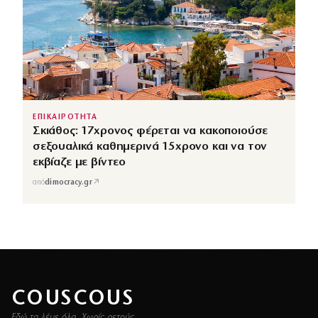
ΕΠΙΚΑΙΡΟΤΗΤΑ
Σκιάθος: 17χρονος φέρεται να κακοποιούσε
σεξουαλικά καθημερινά 15χρονο και να τον
εκβίαζε με βίντεο
↗
από
dimocracy.gr
COUSCOUS
Εδώ τα λέμε όλα. Χωρίς ρετούς.