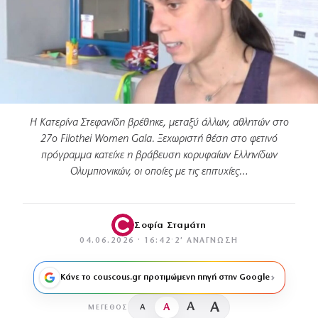
Η Κατερίνα Στεφανίδη βρέθηκε, μεταξύ άλλων, αθλητών στο
27ο Filothei Women Gala. Ξεχωριστή θέση στο φετινό
πρόγραμμα κατείχε η βράβευση κορυφαίων Ελληνίδων
Ολυμπιονικών, οι οποίες με τις επιτυχίες…
Σοφία Σταμάτη
04.06.2026 · 16:42
·
2′ ΑΝΆΓΝΩΣΗ
Κάνε το couscous.gr προτιμώμενη πηγή στην Google
A
A
A
A
ΜΈΓΕΘΟΣ