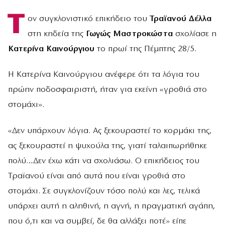
Τ
ον συγκλονιστικό επικήδειο του
Τραϊανού Δέλλα
στη κηδεία της
Γωγώς Μαστροκώστα
σχολίασε η
Κατερίνα Καινούργιου
το πρωί της Πέμπτης 28/5.
Η Κατερίνα Καινούργιου ανέφερε ότι τα λόγια του
πρώην ποδοσφαιριστή, ήταν για εκείνη «γροθιά στο
στομάχι».
«Δεν υπάρχουν λόγια. Ας ξεκουραστεί το κορμάκι της,
ας ξεκουραστεί η ψυχούλα της, γιατί ταλαιπωρήθηκε
πολύ…Δεν έχω κάτι να σχολιάσω. Ο επικήδειος του
Τραϊανού είναι από αυτά που είναι γροθιά στο
στομάχι. Σε συγκλονίζουν τόσο πολύ και λες, τελικά
υπάρχει αυτή η αληθινή, η αγνή, η πραγματική αγάπη,
που ό,τι και να συμβεί, δε θα αλλάξει ποτέ» είπε