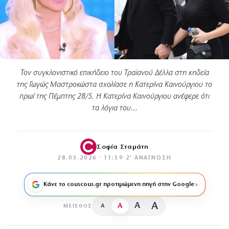
Τον συγκλονιστικό επικήδειο του Τραϊανού Δέλλα στη κηδεία
της Γωγώς Μαστροκώστα σχολίασε η Κατερίνα Καινούργιου το
πρωί της Πέμπτης 28/5. Η Κατερίνα Καινούργιου ανέφερε ότι
τα λόγια του…
Σοφία Σταμάτη
28.05.2026 · 11:59
·
2′ ΑΝΆΓΝΩΣΗ
Κάνε το couscous.gr προτιμώμενη πηγή στην Google
A
A
A
A
ΜΈΓΕΘΟΣ