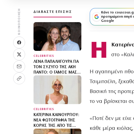
ΚΟΙΝΟΠΟΊΗΣΗ
ΔΙΑΒΆΣΤΕ ΕΠΊΣΗΣ
Κάνε το couscous.g
προτιμώμενη πηγή 
Google
Η
Κατερίνα
στο «Καλ
CELEBRITIES
ΛΈΝΑ ΠΑΠΑΛΗΓΟΎΡΑ ΓΙΑ
ΤΟΝ ΣΎΖΥΓΌ ΤΗΣ ΆΚΗ
Η αγαπημένη ηθοπ
ΠΆΝΤΟ: Ο ΓΆΜΟΣ ΜΑΣ
ΕΊΝΑΙ ΠΟΛΎ ΚΑΛΎΤΕΡΟΣ
Τσιμιτσέλη, ξεκα
ΑΠ’ Ό,ΤΙ ΕΊΧΑ ΦΑΝΤΑΣΤΕΊ
Βασική της προτε
το να βρίσκεται σ
CELEBRITIES
ΚΑΤΕΡΊΝΑ ΚΑΙΝΟΎΡΓΙΟΥ:
«Ποτέ δεν με είχε
ΝΈΑ ΦΩΤΟΓΡΑΦΊΑ ΤΗΣ
ΚΌΡΗΣ ΤΗΣ ΑΠΌ ΤΙΣ
κάθε μέρα κιόλας,
ΔΙΑΚΟΠΈΣ ΤΟΥΣ ΣΤΗΝ