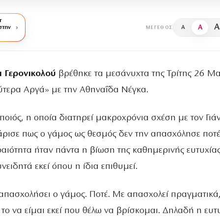
r
A
A
στην
A
ΜΈΓΕΘΟΣ
 Γερονικολού
βρέθηκε τα μεσάνυχτα της Τρίτης 26 Μ
ύτερα Αργά» με την Αθηναΐδα Νέγκα.
οιός, η οποία διατηρεί μακροχρόνια σχέση με τον Γιά
θάρισε πως ο γάμος ως θεσμός δεν την απασχόλησε ποτέ
ραιότητα ήταν πάντα η βίωση της καθημερινής ευτυχίας
υνειδητά εκεί όπου η ίδια επιθυμεί.
 απασχολήσει ο γάμος. Ποτέ. Με απασχολεί πραγματικά,
 το να είμαι εκεί που θέλω να βρίσκομαι. Δηλαδή η ευτ