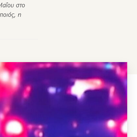
Μαΐου στο
ποιός, η