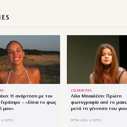
IES
IES
CELEBRITIES
άχη: Η ανάρτηση με τον
Λίλα Μπακλέση: Πρώτη
, Γεράσιμο – «Είσαι το φως
φωτογραφία από το μαιε
ή μου»
μετά τη γέννηση του γιου
 4 ΏΡΕΣ
ΠΡΙΝ ΑΠΌ 4 ΏΡΕΣ