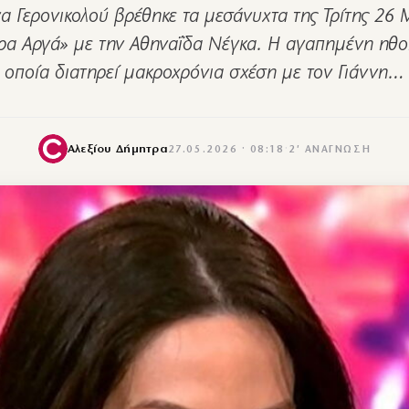
να Γερονικολού βρέθηκε τα μεσάνυχτα της Τρίτης 26 
ρα Αργά» με την Αθηναΐδα Νέγκα. Η αγαπημένη ηθο
οποία διατηρεί μακροχρόνια σχέση με τον Γιάννη…
Αλεξίου Δήμητρα
27.05.2026 · 08:18
·
2′ ΑΝΆΓΝΩΣΗ