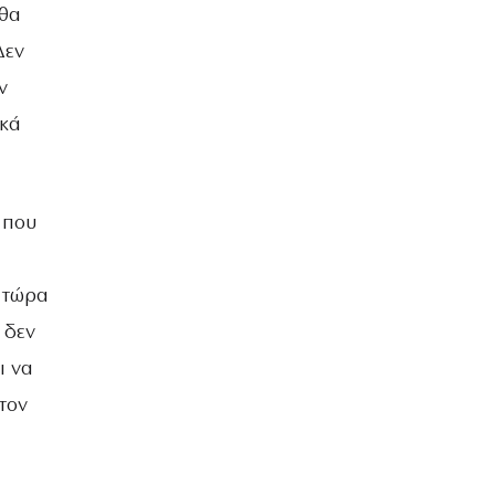
ΒΡΑΔΙΑ ΤΟΥ ΧΡΟΝΟΥ
 θα
Δεν
ν
ικά
 που
α τώρα
 δεν
ι να
τον