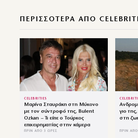
ΠΕΡΙΣΣΌΤΕΡΑ ΑΠΌ CELEBRIT
CELEBRITIES
CELEBRIT
Μαρίνα Σταυράκη στη Μύκονο
Ανδρομ
με τον σύντροφό της, Bulent
γιο της
Ozkan – Τι είπε ο Τούρκος
στη ζω
επιχειρηματίας στην κάμερα
ΠΡΙΝ ΑΠΌ 3 ΏΡΕΣ
ΠΡΙΝ ΑΠΌ