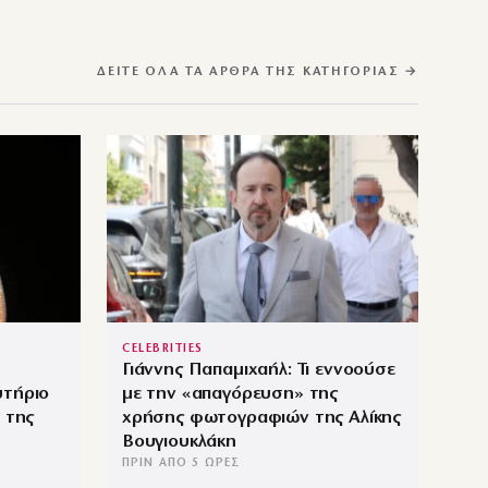
ΔΕΊΤΕ ΌΛΑ ΤΑ ΆΡΘΡΑ ΤΗΣ ΚΑΤΗΓΟΡΊΑΣ →
CELEBRITIES
Γιάννης Παπαμιχαήλ: Τι εννοούσε
υτήριο
με την «απαγόρευση» της
 της
χρήσης φωτογραφιών της Αλίκης
Βουγιουκλάκη
ΠΡΙΝ ΑΠΌ 5 ΏΡΕΣ