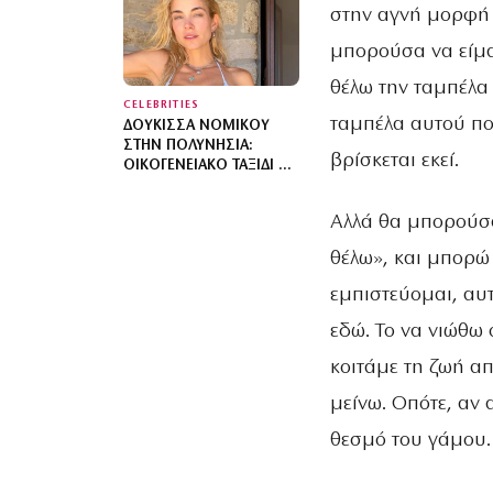
ΠΆΡΟ
στην αγνή μορφή 
μπορούσα να είμαι
θέλω την ταμπέλα
CELEBRITIES
ταμπέλα αυτού που
ΔΟΎΚΙΣΣΑ ΝΟΜΙΚΟΎ
ΣΤΗΝ ΠΟΛΥΝΗΣΊΑ:
βρίσκεται εκεί.
ΟΙΚΟΓΕΝΕΙΑΚΌ ΤΑΞΊΔΙ ΜΕ
ΤΟΝ ΔΗΜΉΤΡΗ
ΘΕΟΔΩΡΊΔΗ ΚΑΙ ΤΑ
Αλλά θα μπορούσα
ΠΑΙΔΙΆ ΤΟΥΣ
θέλω», και μπορώ
εμπιστεύομαι, αυτ
εδώ. Το να νιώθω 
κοιτάμε τη ζωή απ
μείνω. Οπότε, αν 
θεσμό του γάμου.