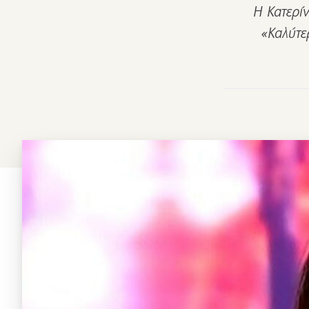
Η Κατερί
«Καλύτε