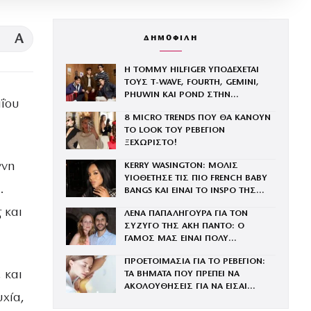
A
ΔΗΜΟΦΙΛΗ
Η TOMMY HILFIGER ΥΠΟΔΕΧΕΤΑΙ
ΤΟΥΣ Τ-WAVE, FOURTH, GEMINI,
PHUWIN ΚΑΙ POND ΣΤΗΝ
αΐου
ΟΙΚΟΓΕΝΕΙΑ ΤΟΥ BRAND
8 MICRO TRENDS ΠΟΥ ΘΑ ΚΑΝΟΥΝ
ΤΟ LOOK ΤΟΥ ΡΕΒΕΓΙΟΝ
ΞΕΧΩΡΙΣΤΟ!
ννη
KERRY WASINGTON: ΜΟΛΙΣ
ΥΙΟΘΕΤΗΣΕ ΤΙΣ ΠΙΟ FRENCH BABY
.
BANGS ΚΑΙ ΕΙΝΑΙ ΤΟ INSPO ΤΗΣ
ΧΡΟΝΙΑΣ
 και
ΛΕΝΑ ΠΑΠΑΛΗΓΟΥΡΑ ΓΙΑ ΤΟΝ
ΣΥΖΥΓΟ ΤΗΣ ΑΚΗ ΠΑΝΤΟ: Ο
ΓΑΜΟΣ ΜΑΣ ΕΙΝΑΙ ΠΟΛΥ
ΚΑΛΥΤΕΡΟΣ ΑΠ’ Ο,ΤΙ ΕΙΧΑ
ΠΡΟΕΤΟΙΜΑΣΙΑ ΓΙΑ ΤΟ ΡΕΒΕΓΙΟΝ:
ΦΑΝΤΑΣΤΕΙ
 και
ΤΑ ΒΗΜΑΤΑ ΠΟΥ ΠΡΕΠΕΙ ΝΑ
ΑΚΟΛΟΥΘΗΣΕΙΣ ΓΙΑ ΝΑ ΕΙΣΑΙ
υχία,
ΕΝΤΥΠΩΣΙΑΚΗ ΤΗΝ ΠΙΟ ΛΑΜΠΕΡΗ