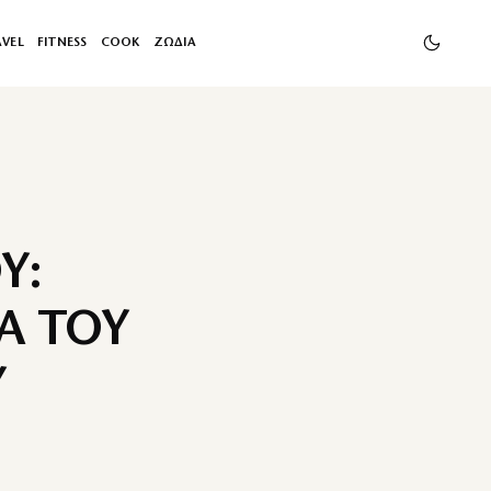
AVEL
FITNESS
COOK
ΖΩΔΙΑ
Υ:
Α ΤΟΥ
Υ