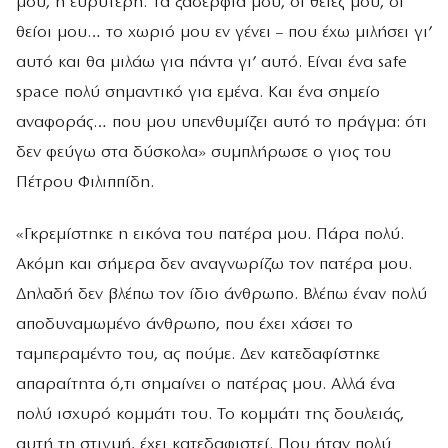
μου, η ευρύτερη. Τα ξαδέρφια μου, οι θείες μου, οι
θείοι μου… το χωριό μου εν γένει – που έχω μιλήσει γι’
αυτό και θα μιλάω για πάντα γι’ αυτό. Είναι ένα safe
space πολύ σημαντικό για εμένα. Και ένα σημείο
αναφοράς… που μου υπενθυμίζει αυτό το πράγμα: ότι
δεν φεύγω στα δύσκολα» συμπλήρωσε ο γιος του
Πέτρου Φιλιππίδη.
«Γκρεμίστηκε η εικόνα του πατέρα μου. Πάρα πολύ.
Ακόμη και σήμερα δεν αναγνωρίζω τον πατέρα μου.
Δηλαδή δεν βλέπω τον ίδιο άνθρωπο. Βλέπω έναν πολύ
αποδυναμωμένο άνθρωπο, που έχει χάσει το
ταμπεραμέντο του, ας πούμε. Δεν κατεδαφίστηκε
απαραίτητα ό,τι σημαίνει ο πατέρας μου. Αλλά ένα
πολύ ισχυρό κομμάτι του. Το κομμάτι της δουλειάς,
αυτή τη στιγμή, έχει κατεδαφιστεί. Που ήταν πολύ