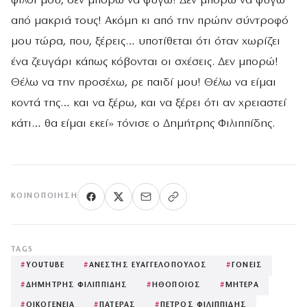
φίλοι μου, δεν μπορώ να φύγω! Δεν μπορώ να φύγω
από μακριά τους! Ακόμη κι από την πρώην σύντροφό
μου τώρα, που, ξέρεις… υποτίθεται ότι όταν χωρίζει
ένα ζευγάρι κάπως κόβονται οι σχέσεις. Δεν μπορώ!
Θέλω να την προσέχω, ρε παιδί μου! Θέλω να είμαι
κοντά της… και να ξέρω, και να ξέρει ότι αν χρειαστεί
κάτι… θα είμαι εκεί» τόνισε ο Δημήτρης Φιλιππίδης.
ΚΟΙΝΟΠΟΊΗΣΗ
TAGS
#
YOUTUBE
#
ΑΝΕΣΤΗΣ ΕΥΑΓΓΕΛΟΠΟΥΛΟΣ
#
ΓΟΝΕΙΣ
#
ΔΗΜΗΤΡΗΣ ΦΙΛΙΠΠΙΔΗΣ
#
ΗΘΟΠΟΙΟΣ
#
ΜΗΤΕΡΑ
#
ΟΙΚΟΓΕΝΕΙΑ
#
ΠΑΤΕΡΑΣ
#
ΠΕΤΡΟΣ ΦΙΛΙΠΠΙΔΗΣ