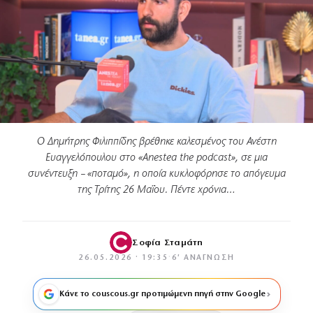
Ο Δημήτρης Φιλιππίδης βρέθηκε καλεσμένος του Ανέστη
Ευαγγελόπουλου στο «Anestea the podcast», σε μια
συνέντευξη – «ποταμό», η οποία κυκλοφόρησε το απόγευμα
της Τρίτης 26 Μαΐου. Πέντε χρόνια…
Σοφία Σταμάτη
26.05.2026 · 19:35
·
6′ ΑΝΆΓΝΩΣΗ
Κάνε το couscous.gr προτιμώμενη πηγή στην Google