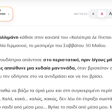
r
A
A
στην
A
ΜΈΓΕΘΟΣ
αλλιμάνη
κάθισε στον καναπέ του «Καλύτερα Δε Γίνεται
λία Γερμανού, το μεσημέρι του Σαββάτου 30 Μαΐου.
γουδίστρια απάντησε
στο περιστατικό, πριν λίγους μ
ς απηύθυνε μια χυδαία μαντινάδα,
όταν βρισκόταν 
υ την οδήγησε στο να αντιδράσει και να τον βρίσει.
αθώ να βάζω τα όριά μου και στη συγκεκριμένη περί
. Καλά, κακά… καλώς, κακώς, δεν λέω ότι έπραξα σωστά
ο παιδί από μέσα μου… Βγήκε το παιδί από μέσα μου.