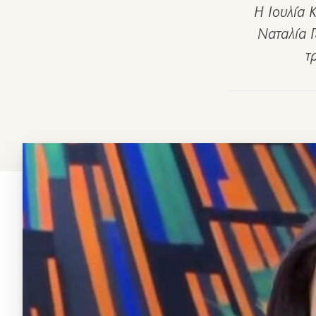
Η Ιουλία 
Ναταλία 
τ