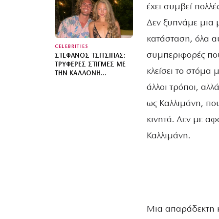
ΤΗΣ ΑΛΊΚΗΣ
έχει συμβεί πολλέ
ΒΟΥΓΙΟΥΚΛΆΚΗ
Δεν ξυπνάμε μια μ
κατάσταση, όλα αυ
CELEBRITIES
συμπεριφορές που
ΣΤΈΦΑΝΟΣ ΤΣΙΤΣΙΠΆΣ:
ΤΡΥΦΕΡΈΣ ΣΤΙΓΜΈΣ ΜΕ
κλείσει το στόμα μ
ΤΗΝ ΚΑΛΛΟΝΉ
ΣΎΝΤΡΟΦΌ ΤΟΥ KRISTEN
άλλοι τρόποι, αλλά
THOMS
ως Καλλιμάνη, πο
κινητά. Δεν με αφ
Καλλιμάνη.
Μια απαράδεκτη κα