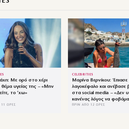
IES
IES
CELEBRITIES
άχη: Με ορό στο χέρι
Μαρίνα Βερνίκου: Έπιασε
 θέμα υγείας της – «Μην
λαγοκέφαλο και ανέβασε 
ίτε, το ‘χω»
στα social media – «Δεν 
κανένας λόγος να φοβόμ
 11 ΏΡΕΣ
ΠΡΙΝ ΑΠΌ 12 ΏΡΕΣ