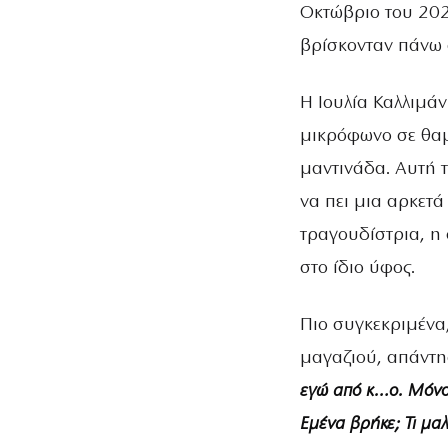
Οκτώβριο του 202
βρίσκονταν πάνω 
Η Ιουλία Καλλιμάν
μικρόφωνο σε θαμ
μαντινάδα. Αυτή 
να πει μια αρκετά
τραγουδίστρια, η 
στο ίδιο ύφος.
Πιο συγκεκριμένα
μαγαζιού, απάντη
εγώ από κ…ο. Μόνο 
Εμένα βρήκε; Τι μα