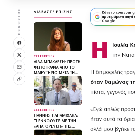
ΚΟΙΝΟΠΟΊΗΣΗ
ΔΙΑΒΆΣΤΕ ΕΠΊΣΗΣ
Κάνε το couscous.g
προτιμώμενη πηγή 
Google
Η
Ιουλία Κ
την Νατα
CELEBRITIES
ΛΊΛΑ ΜΠΑΚΛΈΣΗ: ΠΡΏΤΗ
ΦΩΤΟΓΡΑΦΊΑ ΑΠΌ ΤΟ
Η δημοφιλής τρα
ΜΑΙΕΥΤΉΡΙΟ ΜΕΤΆ ΤΗ
ΓΈΝΝΗΣΗ ΤΟΥ ΓΙΟΥ ΤΗΣ
όταν θαμώνας τη
πίστα, γεγονός πο
«Εγώ απλώς προσπ
CELEBRITIES
ΓΙΆΝΝΗΣ ΠΑΠΑΜΙΧΑΉΛ:
ήταν αυτά τα όρια
ΤΙ ΕΝΝΟΟΎΣΕ ΜΕ ΤΗΝ
«ΑΠΑΓΌΡΕΥΣΗ» ΤΗΣ
αλλά μου βγήκε τ
ΧΡΉΣΗΣ ΦΩΤΟΓΡΑΦΙΏΝ