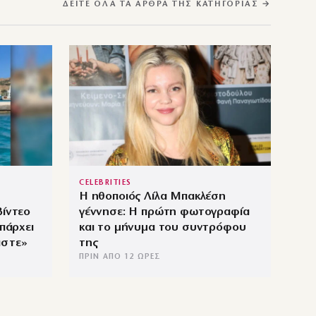
ΔΕΊΤΕ ΌΛΑ ΤΑ ΆΡΘΡΑ ΤΗΣ ΚΑΤΗΓΟΡΊΑΣ →
CELEBRITIES
Η ηθοποιός Λίλα Μπακλέση
βίντεο
γέννησε: Η πρώτη φωτογραφία
υπάρχει
και το μήνυμα του συντρόφου
αστε»
της
ΠΡΙΝ ΑΠΌ 12 ΏΡΕΣ