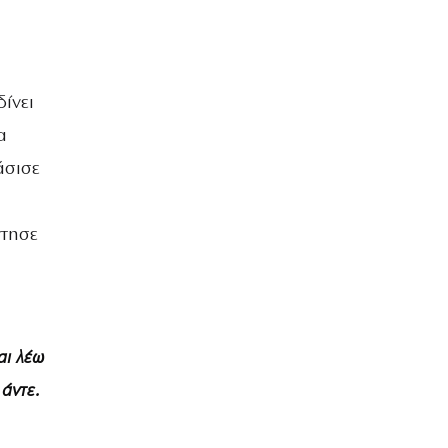
δίνει
α
άσισε
ντησε
αι λέω
 άντε.