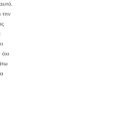
ΒΡΑΔΙΑ ΤΟΥ ΧΡΟΝΟΥ
αυτό.
ή την
ις
ε
κι
 όχι
άτω
ία