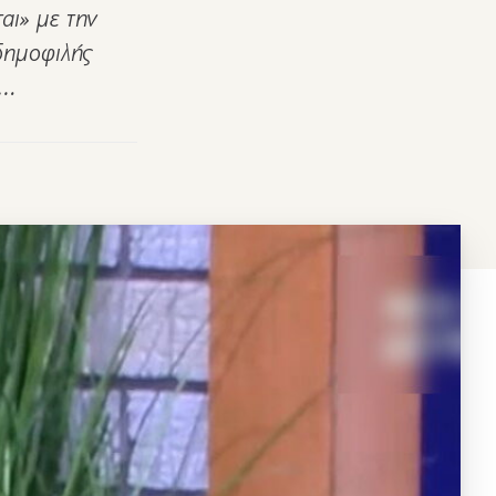
αι» με την
δημοφιλής
ς…