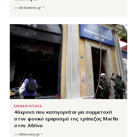
↗
από
dedomeno.gr
ΕΠΙΚΑΙΡΟΤΗΤΑ
46χρονη που κατηγορείται για συμμετοχή
στον φονικό εμπρησμό της τράπεζας Marfin
στην Αθήνα
↗
από
dimocracy.gr