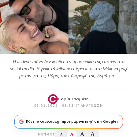
Η Ιωάννα Τούνη δεν κρύβει την προσωπική της ευτυχία στα
social media. Η γνωστή influencer βρίσκεται στη Μύκονο μαζί
με τον γιο της, Πάρη, τον σύντροφό της, Δημήτρη…
Σοφία Σταμάτη
03.06.2026 · 08:52
·
1′ ΑΝΆΓΝΩΣΗ
Κάνε το couscous.gr προτιμώμενη πηγή στην Google
A
A
A
A
ΜΈΓΕΘΟΣ