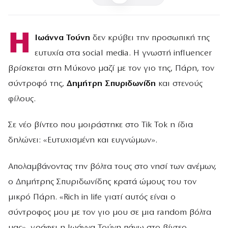
Η
Ιωάννα Τούνη
δεν κρύβει την προσωπική της
ευτυχία στα social media. Η γνωστή influencer
βρίσκεται στη Μύκονο μαζί με τον γιο της, Πάρη, τον
σύντροφό της,
Δημήτρη Σπυριδωνίδη
και στενούς
φίλους.
Σε νέο βίντεο που μοιράστηκε στο Tik Tok η ίδια
δηλώνει: «Ευτυχισμένη και ευγνώμων».
Απολαμβάνοντας την βόλτα τους στο νησί των ανέμων,
ο Δημήτρης Σπυριδωνίδης κρατά ώμους του τον
μικρό Πάρη. «Rich in life γιατί αυτός είναι ο
σύντροφος μου με τον γιο μου σε μια random βόλτα
μας», γράφει η Ιωάννα Τούνη πάνω στο βίντεο.