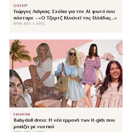
GOSSIP
Γιώργος Λιάγκας: Σχόλια για την ΑΙ φωτό που
πόσταρε – «Ο Τζορτζ Κλούνεϊ της Ελλάδας…»
ΠΡΙΝ ΑΠΌ 3 ΏΡΕΣ
FASHION
Babydoll dress: Η νέα εμμονή των it-girls που
μοιάζει με νυχτικό