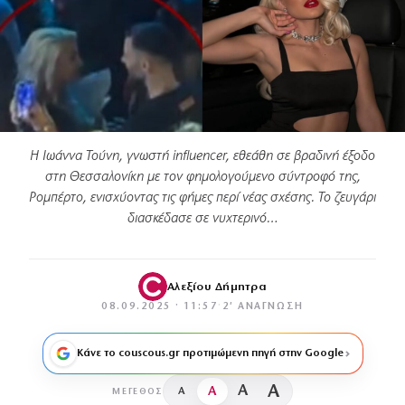
Η Ιωάννα Τούνη, γνωστή influencer, εθεάθη σε βραδινή έξοδο
στη Θεσσαλονίκη με τον φημολογούμενο σύντροφό της,
Ρομπέρτο, ενισχύοντας τις φήμες περί νέας σχέσης. Το ζευγάρι
διασκέδασε σε νυχτερινό…
Αλεξίου Δήμητρα
08.09.2025 · 11:57
·
2′ ΑΝΆΓΝΩΣΗ
Κάνε το couscous.gr προτιμώμενη πηγή στην Google
A
A
A
A
ΜΈΓΕΘΟΣ