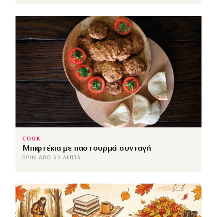
COOK
Μπιφτέκια με παστουρμά συνταγή
ΠΡΙΝ ΑΠΌ 53 ΛΕΠΤΆ