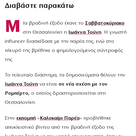
Διαβάστε παρακάτω
Μ
ία βραδινή έξοδο έκανε το
Σαββατοκύριακο
στη Θεσσαλονίκη η
Ιωάννα Τούνη
. Η γνωστή
influncer διασκέδασε με την παρέα της, ενώ στο
πλευρό της βρέθηκε ο φημολογούμενος σύντροφός
της.
Το τελευταίο διάστημα, τα δημοσιεύματα θέλουν την
Ιωάννα Τούνη
να είναι
σε νέα σχέση με τον
Ρομπέρτο,
ο οποίος δραστηριοποιείται στη
Θεσσαλονίκη.
Στην
εκπομπή
«
Καλοκαίρι Παρέα
» προβλήθηκε
αποκλειστικό βίντεο από την βραδινή έξοδο της