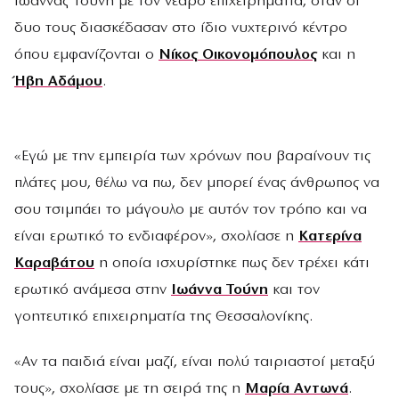
Ιωάννας Τούνη με τον νεαρό επιχειρηματία, όταν οι
δυο τους διασκέδασαν στο ίδιο νυχτερινό κέντρο
όπου εμφανίζονται ο
Νίκος Οικονομόπουλος
και η
Ήβη Αδάμου
.
«Εγώ με την εμπειρία των χρόνων που βαραίνουν τις
πλάτες μου, θέλω να πω, δεν μπορεί ένας άνθρωπος να
σου τσιμπάει το μάγουλο με αυτόν τον τρόπο και να
είναι ερωτικό το ενδιαφέρον», σχολίασε η
Κατερίνα
Καραβάτου
η οποία ισχυρίστηκε πως δεν τρέχει κάτι
ερωτικό ανάμεσα στην
Ιωάννα Τούνη
και τον
γοητευτικό επιχειρηματία της Θεσσαλονίκης.
«Αν τα παιδιά είναι μαζί, είναι πολύ ταιριαστοί μεταξύ
τους», σχολίασε με τη σειρά της η
Μαρία Αντωνά
.