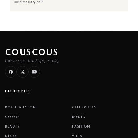
↗
από
dimocracy.gr
COUSCOUS
Εδώ τα λέμε όλα. Χωρίς ρετούς.
ΚΑΤΗΓΟΡΙΕΣ
ΡΟΗ ΕΙΔΗΣΕΩΝ
CELEBRITIES
GOSSIP
MEDIA
BEAUTY
FASHION
DECO
ΥΓΕΙΑ