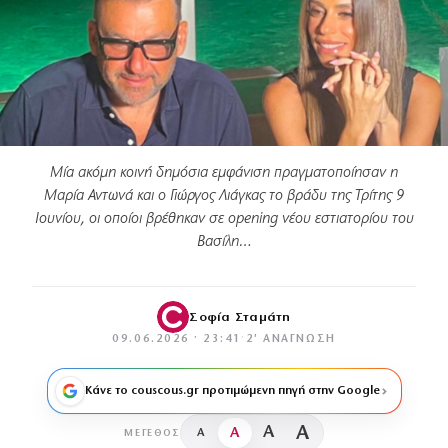
Μία ακόμη κοινή δημόσια εμφάνιση πραγματοποίησαν η
Μαρία Αντωνά και ο Γιώργος Λιάγκας το βράδυ της Τρίτης 9
Ιουνίου, οι οποίοι βρέθηκαν σε opening νέου εστιατορίου του
Βασίλη…
Σοφία Σταμάτη
09.06.2026 · 23:41
·
2′ ΑΝΆΓΝΩΣΗ
Κάνε το couscous.gr προτιμώμενη πηγή στην Google
A
A
A
A
ΜΈΓΕΘΟΣ