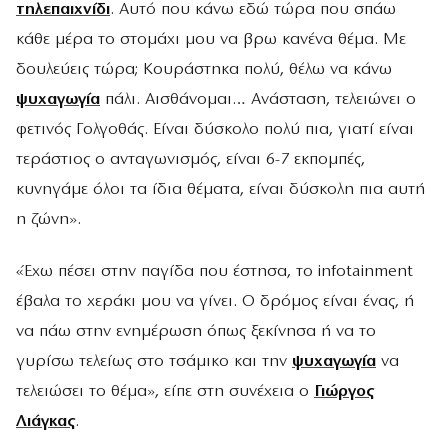
τηλεπαιχνίδι
. Αυτό που κάνω εδώ τώρα που σπάω
κάθε μέρα το στομάχι μου να βρω κανένα θέμα. Με
δουλεύεις τώρα; Κουράστηκα πολύ, θέλω να κάνω
ψυχαγωγία
πάλι. Αισθάνομαι… Ανάσταση, τελειώνει ο
φετινός Γολγοθάς. Είναι δύσκολο πολύ πια, γιατί είναι
τεράστιος ο ανταγωνισμός, είναι 6-7 εκπομπές,
κυνηγάμε όλοι τα ίδια θέματα, είναι δύσκολη πια αυτή
η ζώνη».
«Έχω πέσει στην παγίδα που έστησα, το infotainment
έβαλα το χεράκι μου να γίνει. Ο δρόμος είναι ένας, ή
να πάω στην ενημέρωση όπως ξεκίνησα ή να το
γυρίσω τελείως στο τσάμικο και την
ψυχαγωγία
να
τελειώσει το θέμα», είπε στη συνέχεια ο
Γιώργος
Λιάγκας
.