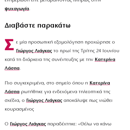
ενημέρωση είτε μεταβαίνοντας πλήρως στην
ψυχαγωγία
.
Διαβάστε παρακάτω
Σ
ε μία προσωπική εξομολόγηση προχώρησε ο
Γιώργος Λιάγκας
το πρωί της Τρίτης 24 Ιουνίου
κατά τη διάρκεια της συνέντευξης με την
Κατερίνα
Λάσπα
.
Πιο συγκεκριμένα, στο σημείο όπου η
Κατερίνα
Λάσπα
ρωτήθηκε για ενδεχόμενα τηλεοπτικά της
σχέδια, ο
Γιώργος Λιάγκας
αποκάλυψε πως νιώθει
κουρασμένος
Ο
Γιώργος Λιάγκας
παραδέχτηκε: «Θέλω να κάνω