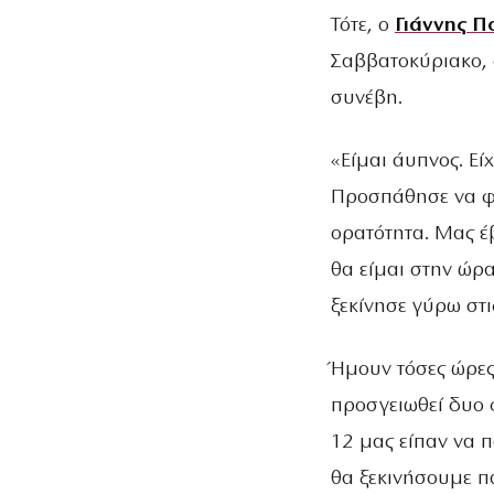
Τότε, ο
Γιάννης Π
Σαββατοκύριακο, 
συνέβη.
«Είμαι άυπνος. Εί
Προσπάθησε να φτά
ορατότητα. Μας έβ
θα είμαι στην ώρα
ξεκίνησε γύρω στι
Ήμουν τόσες ώρες
προσγειωθεί δυο φ
12 μας είπαν να π
θα ξεκινήσουμε πά