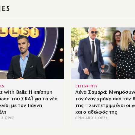
IES
IES
CELEBRITIES
z with Balls: Η επίσημη
Λένα Σαμαρά: Μνημόσυνο
ωση του ΣΚΑΪ για το νέο
τον έναν χρόνο από τον 
χνίδι με τον Γιάννη
της – Συντετριμμένοι οι γ
έλη
και ο αδελφός της
 2 ΏΡΕΣ
ΠΡΙΝ ΑΠΌ 3 ΏΡΕΣ