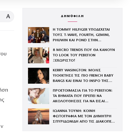
A
ΔΗΜΟΦΙΛΗ
Η TOMMY HILFIGER ΥΠΟΔΕΧΕΤΑΙ
ΤΟΥΣ Τ-WAVE, FOURTH, GEMINI,
PHUWIN ΚΑΙ POND ΣΤΗΝ
ΟΙΚΟΓΕΝΕΙΑ ΤΟΥ BRAND
8 MICRO TRENDS ΠΟΥ ΘΑ ΚΑΝΟΥΝ
του
ΤΟ LOOK ΤΟΥ ΡΕΒΕΓΙΟΝ
ΞΕΧΩΡΙΣΤΟ!
KERRY WASINGTON: ΜΟΛΙΣ
ΥΙΟΘΕΤΗΣΕ ΤΙΣ ΠΙΟ FRENCH BABY
BANGS ΚΑΙ ΕΙΝΑΙ ΤΟ INSPO ΤΗΣ
ΧΡΟΝΙΑΣ
τήση
ΠΡΟΕΤΟΙΜΑΣΙΑ ΓΙΑ ΤΟ ΡΕΒΕΓΙΟΝ:
ΤΑ ΒΗΜΑΤΑ ΠΟΥ ΠΡΕΠΕΙ ΝΑ
ης
ΑΚΟΛΟΥΘΗΣΕΙΣ ΓΙΑ ΝΑ ΕΙΣΑΙ
ΕΝΤΥΠΩΣΙΑΚΗ ΤΗΝ ΠΙΟ ΛΑΜΠΕΡΗ
ΙΩΑΝΝΑ ΤΟΥΝΗ: ΚΟΙΝΗ
ΒΡΑΔΙΑ ΤΟΥ ΧΡΟΝΟΥ
ΦΩΤΟΓΡΑΦΙΑ ΜΕ ΤΟΝ ΔΗΜΗΤΡΗ
ΣΠΥΡΙΔΩΝΙΔΗ ΑΠΟ ΤΙΣ ΔΙΑΚΟΠΕΣ
ην
ΤΟΥΣ ΣΤΗΝ ΙΜΠΙΖΑ