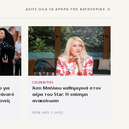
ΔΕΊΤΕ ΌΛΑ ΤΑ ΆΡΘΡΑ ΤΗΣ ΚΑΤΗΓΟΡΊΑΣ →
CELEBRITIES
 για
Άση Μπήλιου καθημερινά στον
θάνατό
αέρα του Star: Η επίσημη
ονείς
ανακοίνωση
ΠΡΙΝ ΑΠΌ 3 ΏΡΕΣ