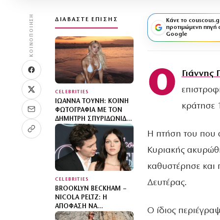
ΚΟΙΝΟΠΟΊΗΣΗ
ΔΙΑΒΆΣΤΕ ΕΠΊΣΗΣ
Κάνε το couscous.g
προτιμώμενη πηγή 
Google
Ο
Γιάννης
επιστροφ
CELEBRITIES
ΙΩΆΝΝΑ ΤΟΎΝΗ: ΚΟΙΝΉ
κράτησε 
ΦΩΤΟΓΡΑΦΊΑ ΜΕ ΤΟΝ
ΔΗΜΉΤΡΗ ΣΠΥΡΙΔΩΝΊΔΗ
ΑΠΌ ΤΙΣ ΔΙΑΚΟΠΈΣ ΤΟΥΣ
Η πτήση του που 
ΣΤΗΝ ΊΜΠΙΖΑ
Κυριακής ακυρώθη
καθυστέρησε και 
CELEBRITIES
Δευτέρας.
BROOKLYN BECKHAM –
NICOLA PELTZ: Η
ΑΠΌΦΑΣΗ ΝΑ
Ο ίδιος περιέγραψ
ΓΙΟΡΤΆΖΟΥΝ ΩΣ