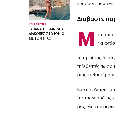
ΕΠΈΤΕΙΟ ΤΗΝ ΑΝΑΝΈΩΣΗ
κούραση που ένιω
ΤΩΝ ΌΡΚΩΝ ΤΟΥΣ –
«ΕΊΧΕ ΚΑΤΑΛΉΞΕΙ ΝΑ
ΚΛΑΊΕΙ»
Διαβάστε πα
CELEBRITIES
ΤΑΤΙΆΝΑ ΣΤΕΦΑΝΊΔΟΥ:
Μ
ΔΙΑΚΟΠΈΣ ΣΤΟ ΙΌΝΙΟ
ια απίσ
ΜΕ ΤΟΝ ΝΊΚΟ
να φτάσ
ΕΥΑΓΓΕΛΆΤΟ ΚΑΙ ΤΟΝ ΓΙΟ
ΤΟΥΣ – ΕΙΚΌΝΕΣ ΑΠΌ
ΤΗΝ ΚΕΦΑΛΟΝΙΆ
Το πρωί της Δευτ
τηλεθεατές πως ο
μιας καθυστέρηση
Κατά τη διάρκεια
της πίσω από τις 
μας όλη την περιπ