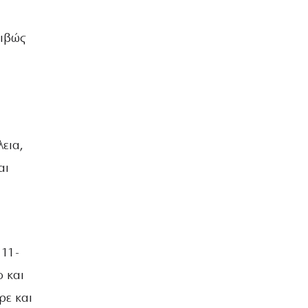
ριβώς
εια,
αι
 11-
ο και
ρε και