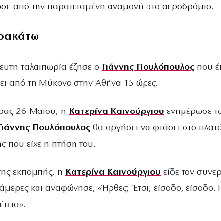
σε από την παρατεταμένη αναμονή στο αεροδρόμιο.
ρακάτω
τευτη ταλαιπωρία έζησε ο
Γιάννης Πουλόπουλος
που έ
ει από τη Μύκονο στην Αθήνα 15 ώρες.
έρας 26 Μαϊου, η
Κατερίνα Καινούργιου
ενημέρωσε τ
Γιάννης Πουλόπουλος
θα αργήσει να φτάσει στο πλατ
ς που είχε η πτήση του.
 της εκπομπής, η
Κατερίνα Καινούργιου
είδε τον συνε
κάμερες και αναφώνησε, «Ήρθες; Έτσι, είσοδο, είσοδο. 
έτεια».