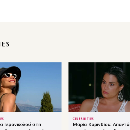
IES
IES
CELEBRITIES
α Γερονικολού στη
Μαρία Κορινθίου: Απαντά 