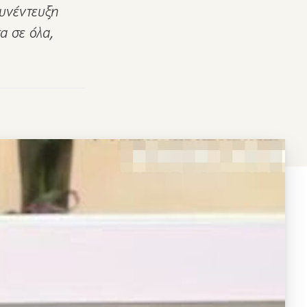
υνέντευξη
α σε όλα,