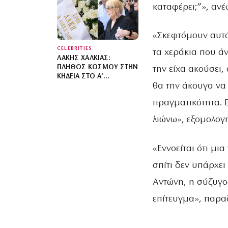
ΑΡΓΥΡΏΣ
καταφέρει;”», αν
ΜΠΑΡΜΠΑΡΊΓΟΥ ΜΕ
ΑΓΑΠΗΜΈΝΟΥΣ ΦΊΛΟΥΣ
«Σκεφτόμουν αυτά 
CELEBRITIES
τα χεράκια που ά
ΛΆΚΗΣ ΧΑΛΚΙΆΣ:
ΠΛΉΘΟΣ ΚΌΣΜΟΥ ΣΤΗΝ
την είχα ακούσει,
ΚΗΔΕΊΑ ΣΤΟ Α’
θα την άκουγα να 
ΝΕΚΡΟΤΑΦΕΊΟ ΑΘΗΝΏΝ
πραγματικότητα. Ε
λιώνω», εξομολογ
«Εννοείται ότι μι
σπίτι δεν υπάρχει
Αντώνη, η σύζυγος
επίτευγμα», παρα