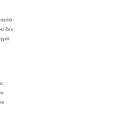
ΒΡΑΔΙΑ ΤΟΥ ΧΡΟΝΟΥ
 αυτά
ου δεν
ιγμή
το
ου
ου