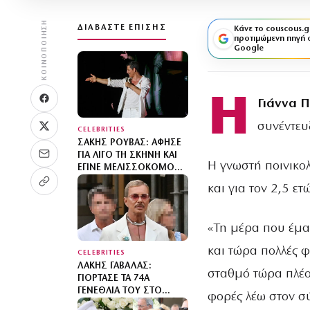
ΚΟΙΝΟΠΟΊΗΣΗ
ΔΙΑΒΆΣΤΕ ΕΠΊΣΗΣ
Κάνε το couscous.g
προτιμώμενη πηγή 
Google
Η
Γιάννα 
συνέντευ
CELEBRITIES
ΣΆΚΗΣ ΡΟΥΒΆΣ: ΆΦΗΣΕ
ΓΙΑ ΛΊΓΟ ΤΗ ΣΚΗΝΉ ΚΑΙ
Η γνωστή ποινικολ
ΈΓΙΝΕ ΜΕΛΙΣΣΟΚΌΜΟΣ
ΣΤΗΝ ΚΎΘΝΟ
και για τον 2,5 ετ
«Τη μέρα που έμαθ
και τώρα πολλές φ
CELEBRITIES
ΛΆΚΗΣ ΓΑΒΑΛΆΣ:
σταθμό τώρα πλέον
ΓΙΌΡΤΑΣΕ ΤΑ 74Α
ΓΕΝΈΘΛΙΆ ΤΟΥ ΣΤΟ
φορές λέω στον σύ
ΕΣΤΙΑΤΌΡΙΟ ΤΗΣ