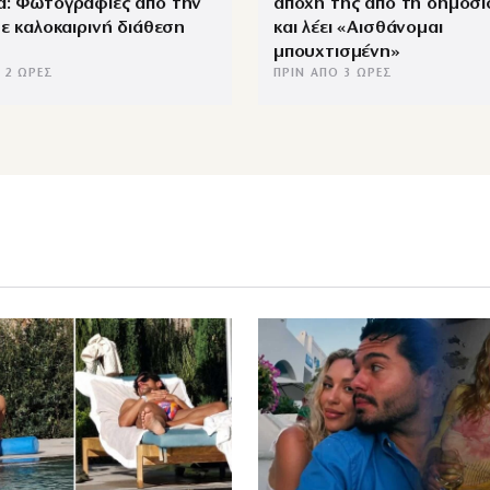
α: Φωτογραφίες από την
αποχή της από τη δημοσ
με καλοκαιρινή διάθεση
και λέει «Αισθάνομαι
μπουχτισμένη»
 2 ΏΡΕΣ
ΠΡΙΝ ΑΠΌ 3 ΏΡΕΣ