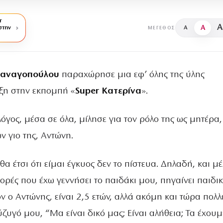
r
A
A
στην
A
ΜΈΓΕΘΟΣ
Παναγοπούλου
παραχώρησε μια εφ’ όλης της ύλης
ξη στην εκπομπή «
Super Κατερίνα
».
όγος, μέσα σε όλα, μίλησε για τον ρόλο της ως μητέρα,
ών γιο της, Αντώνη.
α έτσι ότι είμαι έγκυος δεν το πίστευα. Δηλαδή, και μέ
ορές που έχω γεννήσει το παιδάκι μου, πηγαίνει παιδι
 ο Αντώνης, είναι 2,5 ετών, αλλά ακόμη και τώρα πολλ
ζυγό μου, “Μα είναι δικό μας; Είναι αλήθεια; Τα έχουμ