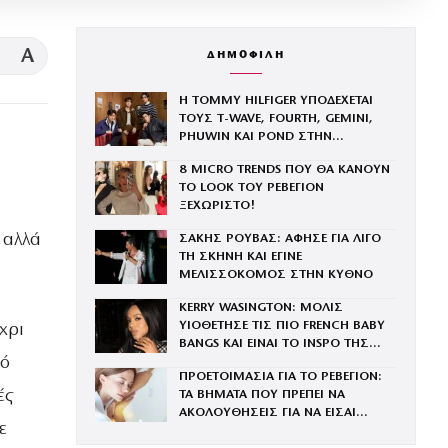
A
ΔΗΜΟΦΙΛΗ
Η TOMMY HILFIGER ΥΠΟΔΕΧΕΤΑΙ
ΤΟΥΣ Τ-WAVE, FOURTH, GEMINI,
PHUWIN ΚΑΙ POND ΣΤΗΝ
ΟΙΚΟΓΕΝΕΙΑ ΤΟΥ BRAND
8 MICRO TRENDS ΠΟΥ ΘΑ ΚΑΝΟΥΝ
ΤΟ LOOK ΤΟΥ ΡΕΒΕΓΙΟΝ
ΞΕΧΩΡΙΣΤΟ!
 αλλά
ΣΑΚΗΣ ΡΟΥΒΑΣ: ΑΦΗΣΕ ΓΙΑ ΛΙΓΟ
ΤΗ ΣΚΗΝΗ ΚΑΙ ΕΓΙΝΕ
ΜΕΛΙΣΣΟΚΟΜΟΣ ΣΤΗΝ ΚΥΘΝΟ
KERRY WASINGTON: ΜΟΛΙΣ
ΥΙΟΘΕΤΗΣΕ ΤΙΣ ΠΙΟ FRENCH BABY
χρι
BANGS ΚΑΙ ΕΙΝΑΙ ΤΟ INSPO ΤΗΣ
κό
ΧΡΟΝΙΑΣ
ΠΡΟΕΤΟΙΜΑΣΙΑ ΓΙΑ ΤΟ ΡΕΒΕΓΙΟΝ:
ές
ΤΑ ΒΗΜΑΤΑ ΠΟΥ ΠΡΕΠΕΙ ΝΑ
ΑΚΟΛΟΥΘΗΣΕΙΣ ΓΙΑ ΝΑ ΕΙΣΑΙ
ε
ΕΝΤΥΠΩΣΙΑΚΗ ΤΗΝ ΠΙΟ ΛΑΜΠΕΡΗ