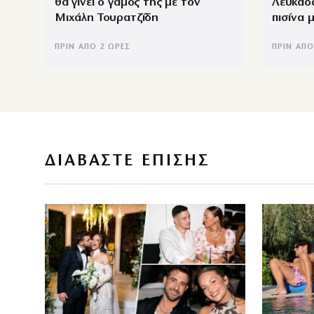
θα γίνει ο γάμος της με τον
Λευκάδ
Μιχάλη Τουρατζίδη
πισίνα 
ΠΡΙΝ ΑΠΌ 2 ΏΡΕΣ
ΠΡΙΝ ΑΠΌ
ΔΙΑΒΑΣΤΕ ΕΠΙΣΗΣ