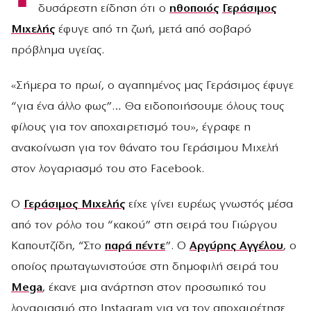
δυσάρεστη είδηση ότι ο
ηθοποιός
Γεράσιμος
Μιχελής
έφυγε από τη ζωή, μετά από σοβαρό
πρόβλημα υγείας.
«Σήμερα το πρωί, ο αγαπημένος μας Γεράσιμος έφυγε
“για ένα άλλο φως”… Θα ειδοποιήσουμε όλους τους
φίλους για τον αποχαιρετισμό του», έγραφε η
ανακοίνωση για τον θάνατο του Γεράσιμου Μιχελή
στον λογαριασμό του στο Facebook.
Ο
Γεράσιμος Μιχελής
είχε γίνει ευρέως γνωστός μέσα
από τον ρόλο του “κακού” στη σειρά του Γιώργου
Καπουτζίδη, “Στο
παρά πέντε
”. Ο
Αργύρης Αγγέλου
, ο
οποίος πρωταγωνιστούσε στη δημοφιλή σειρά του
Mega
, έκανε μια ανάρτηση στον προσωπικό του
λογαριασμό στο Instagram για να τον αποχαιρέτησε