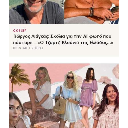
GOSSIP
Γιώργος Λιάγκας: Σχόλια για την ΑΙ φωτό που
πόσταρε – «Ο Τζορτζ Κλούνεϊ της Ελλάδας…»
ΠΡΙΝ ΑΠΌ 2 ΏΡΕΣ