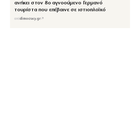
ανήκει στον 8ο αγνοούμενο Γερμανό
τουρίστα που επέβαινε σε ιστιοπλοϊκό
↗
από
dimocracy.gr
COUSCOUS
Εδώ τα λέμε όλα. Χωρίς ρετούς.
ΚΑΤΗΓΟΡΙΕΣ
ΡΟΗ ΕΙΔΗΣΕΩΝ
CELEBRITIES
GOSSIP
MEDIA