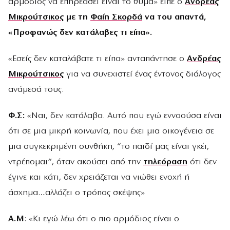
αρμόδιος να επηρεάσει είναι το θύμα» είπε ο
Ανδρέας
Μικρούτσικος
με τη
Φαίη Σκορδά
να του απαντά,
«Προφανώς δεν κατάλαβες τι είπα».
«Εσείς δεν καταλάβατε τι είπα» ανταπάντησε ο
Ανδρέας
Μικρούτσικος
για να συνεχιστεί ένας έντονος διάλογος
ανάμεσά τους.
Φ.Σ:
«Ναι, δεν κατάλαβα. Αυτό που εγώ εννοούσα είναι
ότι σε μια μικρή κοινωνία, που έχει μια οικογένεια σε
μια συγκεκριμένη συνθήκη, “το παιδί μας είναι γκέι,
ντρέπομαι”, όταν ακούσει από την
τηλεόραση
ότι δεν
έγινε και κάτι, δεν χρειάζεται να νιώθει ενοχή ή
άσχημα…αλλάζει ο τρόπος σκέψης»
Α.Μ
: «Κι εγώ λέω ότι ο πιο αρμόδιος είναι ο