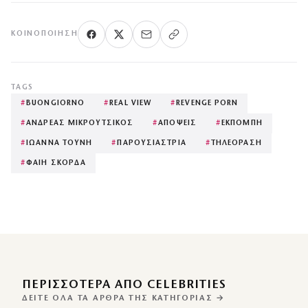
ΚΟΙΝΟΠΟΊΗΣΗ
TAGS
#
BUONGIORNO
#
REAL VIEW
#
REVENGE PORN
#
ΑΝΔΡΕΑΣ ΜΙΚΡΟΥΤΣΙΚΟΣ
#
ΑΠΟΨΕΙΣ
#
ΕΚΠΟΜΠΗ
#
ΙΩΑΝΝΑ ΤΟΥΝΗ
#
ΠΑΡΟΥΣΙΑΣΤΡΙΑ
#
ΤΗΛΕΟΡΑΣΗ
#
ΦΑΙΗ ΣΚΟΡΔΑ
ΠΕΡΙΣΣΌΤΕΡΑ ΑΠΌ CELEBRITIES
ΔΕΊΤΕ ΌΛΑ ΤΑ ΆΡΘΡΑ ΤΗΣ ΚΑΤΗΓΟΡΊΑΣ →