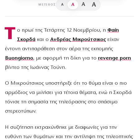
A
A
A
A
ΜΈΓΕΘΟΣ
Τ
ο πρωί της Τετάρτης 12 Νοεμβρίου, η
Φαίη
Σκορδά
και ο
Ανδρέας Μικρούτσικος
είχαν
έντονη αντιπαράθεση στον αέρα της εκπομπής
Buongiorno
, με αφορμή τη δίκη για το
revenge porn
βίντεο της Ιωάννας Τούνη.
Ο Μικρούτσικος υποστήριξε ότι το θύμα είναι ο πιο
αρμόδιος να μιλήσει για τέτοια θέματα, ενώ η Σκορδά
τόνισε τη σημασία της τηλεόρασης στο σπάσιμο
στερεοτύπων.
Η συζήτηση εκτραχύνθηκε με διαφωνίες για την
ευθύνη των θυμάτων και την αντίληψη της τηλεοπτικής