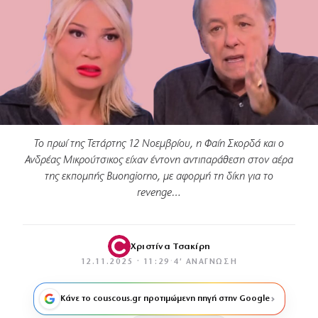
Το πρωί της Τετάρτης 12 Νοεμβρίου, η Φαίη Σκορδά και ο
Ανδρέας Μικρούτσικος είχαν έντονη αντιπαράθεση στον αέρα
της εκπομπής Buongiorno, με αφορμή τη δίκη για το
revenge…
Χριστίνα Τσακίρη
12.11.2025 · 11:29
·
4′ ΑΝΆΓΝΩΣΗ
Κάνε το couscous.gr προτιμώμενη πηγή στην Google