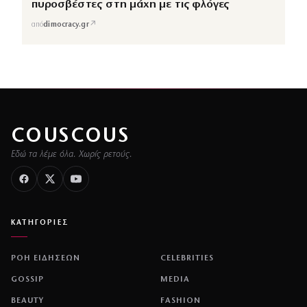
πυροσβέστες στη μάχη με τις φλόγες
↗
από
dimocracy.gr
COUSCOUS
Εδώ τα λέμε όλα. Χωρίς ρετούς.
ΚΑΤΗΓΟΡΙΕΣ
ΡΟΗ ΕΙΔΗΣΕΩΝ
CELEBRITIES
GOSSIP
MEDIA
BEAUTY
FASHION