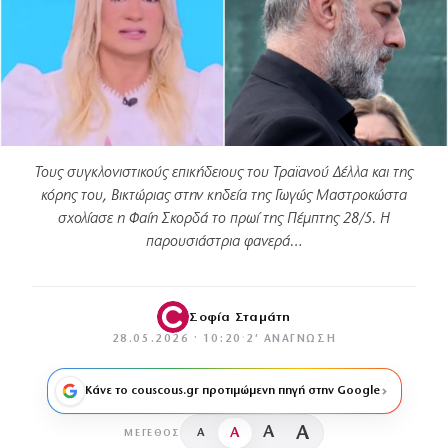
Τους συγκλονιστικούς επικήδειους του Τραϊανού Δέλλα και της
κόρης του, Βικτώριας στην κηδεία της Γωγώς Μαστροκώστα
σχολίασε η Φαίη Σκορδά το πρωί της Πέμπτης 28/5. Η
παρουσιάστρια φανερά…
Σοφία Σταμάτη
28.05.2026 · 10:20
·
2′ ΑΝΆΓΝΩΣΗ
Κάνε το couscous.gr προτιμώμενη πηγή στην Google
A
A
A
A
ΜΈΓΕΘΟΣ