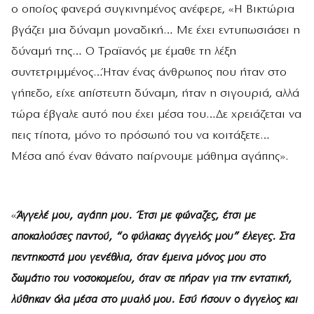
ο οποίος φανερά συγκινημένος ανέφερε, «Η Βικτώρια
βγάζει μια δύναμη μοναδική… Με έχει εντυπωσιάσει η
δύναμή της… Ο Τραϊανός με έμαθε τη λέξη
συντετριμμένος…Ήταν ένας άνθρωπος που ήταν στο
γήπεδο, είχε απίστευτη δύναμη, ήταν η σιγουριά, αλλά
τώρα έβγαλε αυτό που έχει μέσα του…Δε χρειάζεται να
πεις τίποτα, μόνο το πρόσωπό του να κοιτάξετε…
Μέσα από έναν θάνατο παίρνουμε μάθημα αγάπης».
«
Άγγελέ μου, αγάπη μου. Έτσι με φώναζες, έτσι με
αποκαλούσες παντού, “ο φύλακας άγγελός μου” έλεγες. Στα
πεντηκοστά μου γενέθλια, όταν έμεινα μόνος μου στο
δωμάτιο του νοσοκομείου, όταν σε πήραν για την εντατική,
λύθηκαν όλα μέσα στο μυαλό μου. Εσύ ήσουν ο άγγελος και