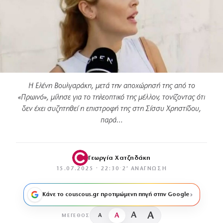
Η Ελένη Βουλγαράκη, μετά την αποχώρησή της από το
«Πρωινό», μίλησε για το τηλεοπτικό της μέλλον, τονίζοντας ότι
δεν έχει συζητηθεί η επιστροφή της στη Σίσσυ Χρηστίδου,
παρά…
Γεωργία Χατζηδάκη
15.07.2025 · 22:30
·
2′ ΑΝΆΓΝΩΣΗ
Κάνε το couscous.gr προτιμώμενη πηγή στην Google
A
A
A
A
ΜΈΓΕΘΟΣ