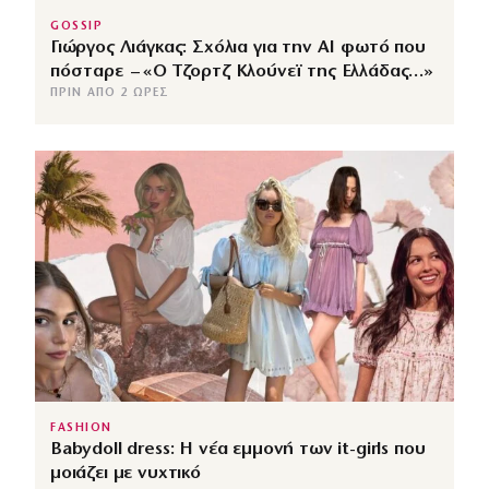
GOSSIP
Γιώργος Λιάγκας: Σχόλια για την ΑΙ φωτό που
πόσταρε – «Ο Τζορτζ Κλούνεϊ της Ελλάδας…»
ΠΡΙΝ ΑΠΌ 2 ΏΡΕΣ
FASHION
Babydoll dress: Η νέα εμμονή των it-girls που
μοιάζει με νυχτικό