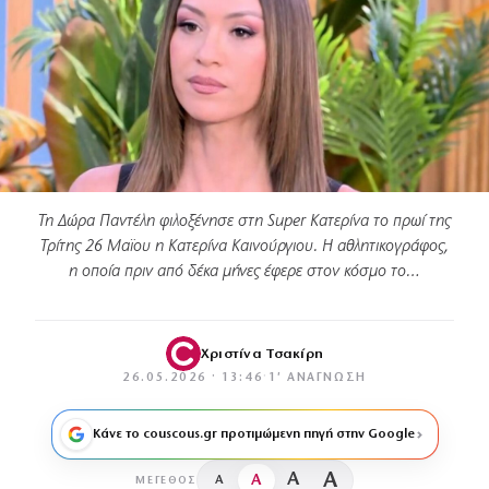
Τη Δώρα Παντέλη φιλοξένησε στη Super Κατερίνα το πρωί της
Τρίτης 26 Μαϊου η Κατερίνα Καινούργιου. Η αθλητικογράφος,
η οποία πριν από δέκα μήνες έφερε στον κόσμο το…
Χριστίνα Τσακίρη
26.05.2026 · 13:46
·
1′ ΑΝΆΓΝΩΣΗ
Κάνε το couscous.gr προτιμώμενη πηγή στην Google
A
A
A
A
ΜΈΓΕΘΟΣ