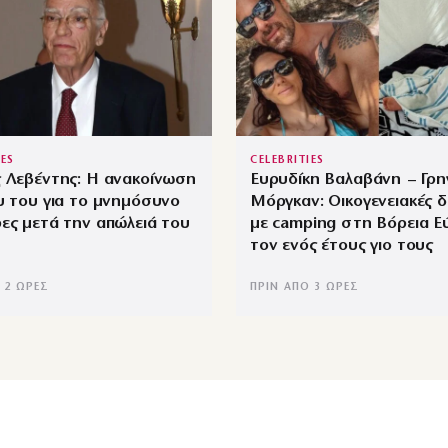
IES
CELEBRITIES
 Λεβέντης: Η ανακοίνωση
Ευρυδίκη Βαλαβάνη – Γρ
υ του για το μνημόσυνο
Μόργκαν: Οικογενειακές δ
ες μετά την απώλειά του
με camping στη Βόρεια Ε
τον ενός έτους γιο τους
 2 ΏΡΕΣ
ΠΡΙΝ ΑΠΌ 3 ΏΡΕΣ