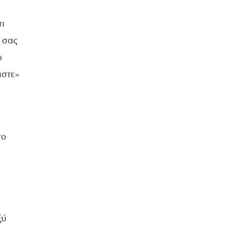
ΒΡΑΔΙΑ ΤΟΥ ΧΡΟΝΟΥ
τι
 σας
ο
αστε»
το
ξύ