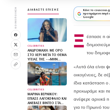
ΚΟΙΝΟΠΟΊΗΣΗ
ΔΙΑΒΆΣΤΕ ΕΠΊΣΗΣ
Κάνε το couscous.g
προτιμώμενη πηγή 
Google
Ξ
έσπασε η α
δημοσιεύμα
CELEBRITIES
ΑΝΔΡΟΜΆΧΗ: ΜΕ ΟΡΌ
του δημοφιλ
ΣΤΟ ΧΈΡΙ ΜΕΤΆ ΤΟ ΘΈΜΑ
ΥΓΕΊΑΣ ΤΗΣ – «ΜΗΝ
ΑΝΗΣΥΧΕΊΤΕ, ΤΟ ‘ΧΩ»
«Αυτά όλα είναι ψ
οικογένειες, δε σέ
ίδια κατάσταση ο 
CELEBRITIES
προχωράμε και πε
ΜΑΡΊΝΑ ΒΕΡΝΊΚΟΥ:
ανέφερε αρχικά η
ΈΠΙΑΣΕ ΛΑΓΟΚΈΦΑΛΟ ΚΑΙ
ΑΝΈΒΑΣΕ ΒΊΝΤΕΟ ΣΤΑ
για το Πρωινό του
SOCIAL MEDIA – «ΔΕΝ