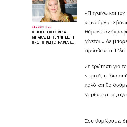
ΥΠΆΡΧΕΙ ΚΑΝΈΝΑΣ
ΛΌΓΟΣ ΝΑ
«Πηγαίνω και τον 
ΦΟΒΌΜΑΣΤΕ»
καινούργιο. Σβήνω
CELEBRITIES
θύμωνε αν έγραφα
Η ΗΘΟΠΟΙΌΣ ΛΊΛΑ
ΜΠΑΚΛΈΣΗ ΓΈΝΝΗΣΕ: Η
γίνεται… Δε μπορ
ΠΡΏΤΗ ΦΩΤΟΓΡΑΦΊΑ ΚΑΙ
ΤΟ ΜΉΝΥΜΑ ΤΟΥ
πρόσθεσε η Έλλη 
ΣΥΝΤΡΌΦΟΥ ΤΗΣ
Σε ερώτηση για το
νομικά, η ίδια απ
καλό και θα δούμε
γυρίσει στους αγ
Σου θυμίζουμε, ό