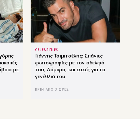
CELEBRITIES
ηγόρης
Γιάννης Τσιμιτσέλης: Σπάνιες
ιακοπές
φωτογραφίες με τον αδελφό
ύβοια με
του, Λάμπρο, και ευχές για τα
γενέθλιά του
ΠΡΙΝ ΑΠΌ 3 ΏΡΕΣ