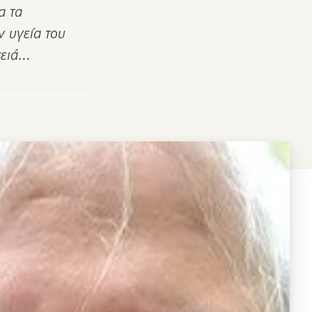
α τα
ν υγεία του
νειά…