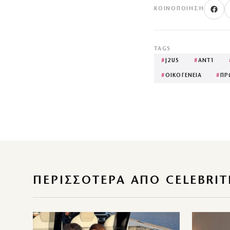
ΚΟΙΝΟΠΟΊΗΣΗ
TAGS
#
J2US
#
ΑΝΤ1
#
ΟΙΚΟΓΕΝΕΙΑ
#
ΠΡ
ΠΕΡΙΣΣΌΤΕΡΑ ΑΠΌ CELEBRIT