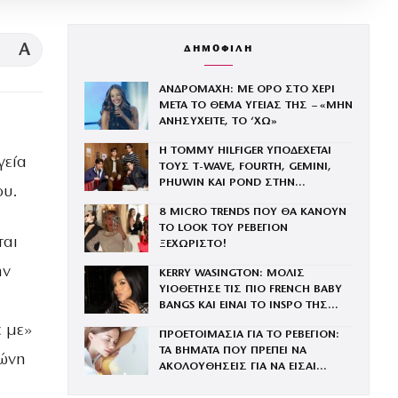
A
ΔΗΜΟΦΙΛΗ
ΑΝΔΡΟΜΑΧΗ: ΜΕ ΟΡΟ ΣΤΟ ΧΕΡΙ
ΜΕΤΑ ΤΟ ΘΕΜΑ ΥΓΕΙΑΣ ΤΗΣ – «ΜΗΝ
ΑΝΗΣΥΧΕΙΤΕ, ΤΟ ‘ΧΩ»
Η TOMMY HILFIGER ΥΠΟΔΕΧΕΤΑΙ
γεία
ΤΟΥΣ Τ-WAVE, FOURTH, GEMINI,
PHUWIN ΚΑΙ POND ΣΤΗΝ
ου.
ΟΙΚΟΓΕΝΕΙΑ ΤΟΥ BRAND
8 MICRO TRENDS ΠΟΥ ΘΑ ΚΑΝΟΥΝ
ΤΟ LOOK ΤΟΥ ΡΕΒΕΓΙΟΝ
ται
ΞΕΧΩΡΙΣΤΟ!
ην
KERRY WASINGTON: ΜΟΛΙΣ
ΥΙΟΘΕΤΗΣΕ ΤΙΣ ΠΙΟ FRENCH BABY
BANGS ΚΑΙ ΕΙΝΑΙ ΤΟ INSPO ΤΗΣ
ΧΡΟΝΙΑΣ
ε με»
ΠΡΟΕΤΟΙΜΑΣΙΑ ΓΙΑ ΤΟ ΡΕΒΕΓΙΟΝ:
ΤΑ ΒΗΜΑΤΑ ΠΟΥ ΠΡΕΠΕΙ ΝΑ
ρώνη
ΑΚΟΛΟΥΘΗΣΕΙΣ ΓΙΑ ΝΑ ΕΙΣΑΙ
ΕΝΤΥΠΩΣΙΑΚΗ ΤΗΝ ΠΙΟ ΛΑΜΠΕΡΗ