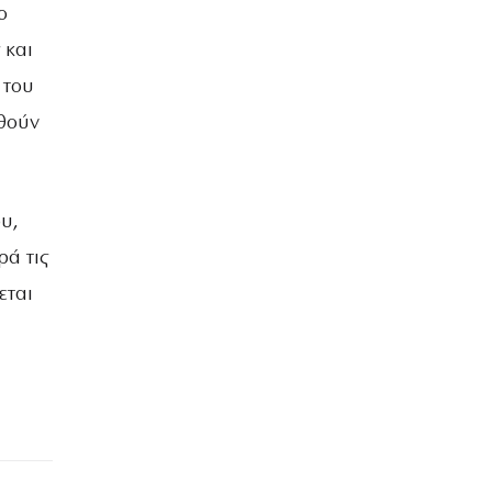
ο
 και
 του
υθούν
υ,
ά τις
εται