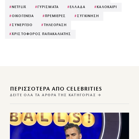
#
NETFLIX
#
ΓΥΡΙΣΜΑΤΑ
#
ΕΛΛΑΔΑ
#
ΚΑΛΟΚΑΙΡΙ
#
ΟΙΚΟΓΕΝΕΙΑ
#
ΠΡΕΜΙΕΡΕΣ
#
ΣΥΓΚΙΝΗΣΗ
#
ΣΥΝΕΡΓΕΙΟ
#
ΤΗΛΕΟΡΑΣΗ
#
ΧΡΙΣΤΟΦΟΡΟΣ ΠΑΠΑΚΑΛΙΑΤΗΣ
ΠΕΡΙΣΣΌΤΕΡΑ ΑΠΌ CELEBRITIES
ΔΕΊΤΕ ΌΛΑ ΤΑ ΆΡΘΡΑ ΤΗΣ ΚΑΤΗΓΟΡΊΑΣ →