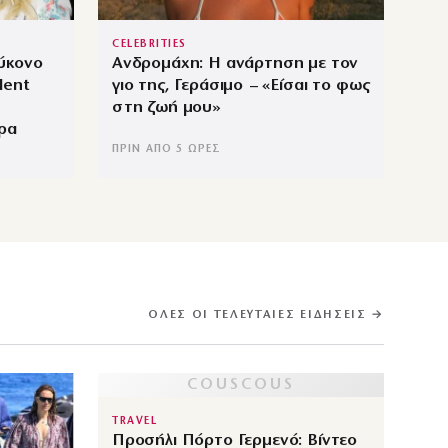
CELEBRITIES
ύκονο
Ανδρομάχη: Η ανάρτηση με τον
lent
γιο της, Γεράσιμο – «Είσαι το φως
στη ζωή μου»
ερα
ΠΡΙΝ ΑΠΌ 5 ΏΡΕΣ
ΌΛΕΣ ΟΙ ΤΕΛΕΥΤΑΊΕΣ ΕΙΔΉΣΕΙΣ →
TRAVEL
Προσήλι Πόρτο Γερμενό: Βίντεο