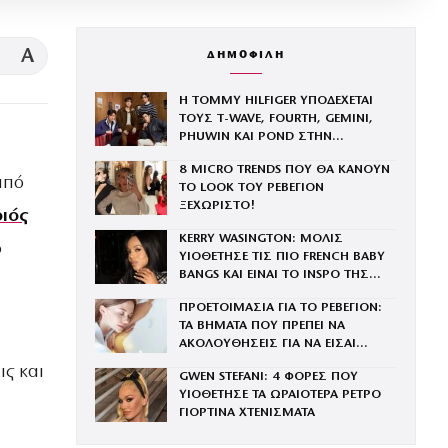
A
ΔΗΜΟΦΙΛΗ
Η TOMMY HILFIGER ΥΠΟΔΕΧΕΤΑΙ
ΤΟΥΣ Τ-WAVE, FOURTH, GEMINI,
PHUWIN ΚΑΙ POND ΣΤΗΝ
ΟΙΚΟΓΕΝΕΙΑ ΤΟΥ BRAND
8 MICRO TRENDS ΠΟΥ ΘΑ ΚΑΝΟΥΝ
από
ΤΟ LOOK ΤΟΥ ΡΕΒΕΓΙΟΝ
ΞΕΧΩΡΙΣΤΟ!
ιός
KERRY WASINGTON: ΜΟΛΙΣ
ο
ΥΙΟΘΕΤΗΣΕ ΤΙΣ ΠΙΟ FRENCH BABY
BANGS ΚΑΙ ΕΙΝΑΙ ΤΟ INSPO ΤΗΣ
ΧΡΟΝΙΑΣ
ΠΡΟΕΤΟΙΜΑΣΙΑ ΓΙΑ ΤΟ ΡΕΒΕΓΙΟΝ:
ΤΑ ΒΗΜΑΤΑ ΠΟΥ ΠΡΕΠΕΙ ΝΑ
ΑΚΟΛΟΥΘΗΣΕΙΣ ΓΙΑ ΝΑ ΕΙΣΑΙ
ΕΝΤΥΠΩΣΙΑΚΗ ΤΗΝ ΠΙΟ ΛΑΜΠΕΡΗ
ις και
GWEN STEFANI: 4 ΦΟΡΕΣ ΠΟΥ
ΒΡΑΔΙΑ ΤΟΥ ΧΡΟΝΟΥ
ΥΙΟΘΕΤΗΣΕ ΤΑ ΩΡΑΙΟΤΕΡΑ ΡΕΤΡΟ
ΓΙΟΡΤΙΝΑ ΧΤΕΝΙΣΜΑΤΑ