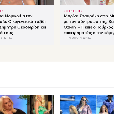
IES
CELEBRITIES
σα Νομικού στην
Μαρίνα Σταυράκη στη Μ
ία: Οικογενειακό ταξίδι
με τον σύντροφό της, Bu
 Δημήτρη Θεοδωρίδη και
Ozkan – Τι είπε ο Τούρκος
ιά τους
επιχειρηματίας στην κάμ
 3 ΏΡΕΣ
ΠΡΙΝ ΑΠΌ 4 ΏΡΕΣ