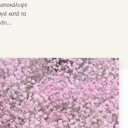
, αποκάλυψε
γό κατά τα
 ότι…