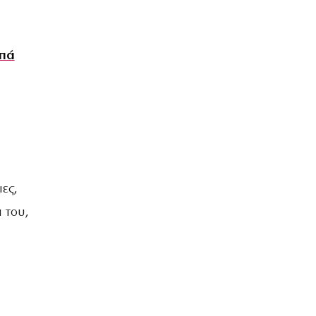
ππά
ες,
 του,