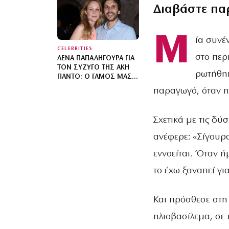
ΤΟΥΣ
Διαβάστε πα
Μ
ία συνέ
CELEBRITIES
στο περ
ΛΈΝΑ ΠΑΠΑΛΗΓΟΎΡΑ ΓΙΑ
ΤΟΝ ΣΎΖΥΓΌ ΤΗΣ ΆΚΗ
ρωτήθηκ
ΠΆΝΤΟ: Ο ΓΆΜΟΣ ΜΑΣ
ΕΊΝΑΙ ΠΟΛΎ ΚΑΛΎΤΕΡΟΣ
παραγωγό, όταν η 
ΑΠ’ Ό,ΤΙ ΕΊΧΑ ΦΑΝΤΑΣΤΕΊ
Σχετικά με τις δύ
ανέφερε: «Σίγουρα
εννοείται. Όταν 
το έχω ξαναπεί γι
Και πρόσθεσε στη 
ηλιοβασίλεμα, σε 