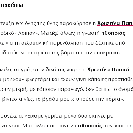
ρακάτω
ντευξη εφ’ όλης της ύλης παραχώρησε η
Χριστίνα Πα
ιοδικό «Λοιπόν». Μεταξύ άλλων, η γνωστή
ηθοποιός
ε για τη σεξουαλική παρενόχληση που δέχτηκε από
ίδια έκανε τα πρώτα της βήματα στην υποκριτική.
σκολες στιγμές στον δικό της χώρο, η
Χριστίνα Παππά
 με έχουν φλερτάρει και έχουν γίνει κάποιες προσπάθει
ήμουν μικρή, με κάποιον παραγωγό, δεν θα πω το όνομά
α βιντεοταινίες, το βράδυ μου χτυπούσε την πόρτα».
συνέχεια: «Είχαμε γυρίσει μόνο δύο σκηνές με
ένα νησί. Μια άλλη τότε μοντέλο-
ηθοποιός
συνέχισε τη