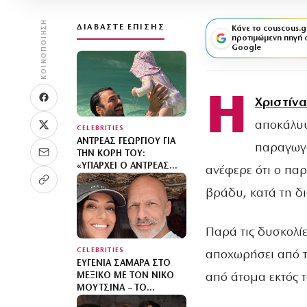
ΚΟΙΝΟΠΟΊΗΣΗ
ΔΙΑΒΆΣΤΕ ΕΠΊΣΗΣ
Κάνε το couscous.g
προτιμώμενη πηγή 
Google
Η
Χριστίν
αποκάλυψ
CELEBRITIES
ΑΝΤΡΈΑΣ ΓΕΩΡΓΊΟΥ ΓΙΑ
παραγωγό
ΤΗΝ ΚΌΡΗ ΤΟΥ:
«ΥΠΆΡΧΕΙ Ο ΑΝΤΡΈΑΣ
ανέφερε ότι ο πα
ΠΡΙΝ ΑΠΌ ΤΟ ΜΩΡΌ ΚΑΙ
Ο ΑΝΤΡΈΑΣ ΜΕΤΆ ΑΠΌ
βράδυ, κατά τη δ
ΑΥΤΌ – ΈΘΕΣΑ ΆΛΛΕΣ
ΠΡΟΤΕΡΑΙΌΤΗΤΕΣ»
Παρά τις δυσκολί
CELEBRITIES
αποχωρήσει από το
ΕΥΓΕΝΊΑ ΣΑΜΑΡΆ ΣΤΟ
από άτομα εκτός τ
ΜΕΞΙΚΌ ΜΕ ΤΟΝ ΝΊΚΟ
ΜΟΥΤΣΙΝΆ – ΤΟ
ΚΑΛΟΚΑΙΡΙΝΌ ΤΑΞΊΔΙ