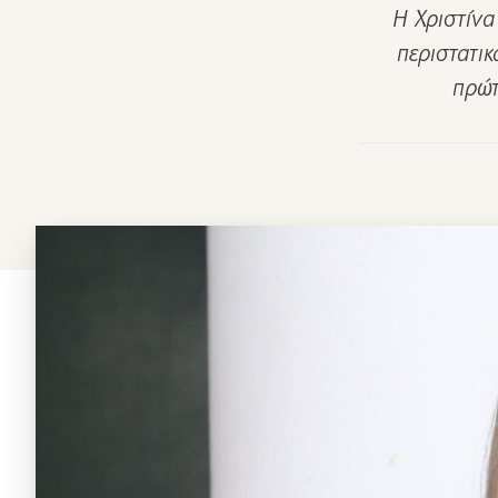
Η Χριστίνα
περιστατι
πρώτ