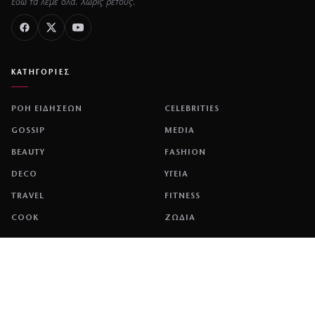
Εδώ τα λέμε όλα. Χωρίς ρετούς.
ΚΑΤΗΓΟΡΙΕΣ
ΡΟΗ ΕΙΔΗΣΕΩΝ
CELEBRITIES
GOSSIP
MEDIA
BEAUTY
FASHION
DECO
ΥΓΕΙΑ
TRAVEL
FITNESS
COOK
ΖΩΔΙΑ
ΕΤΑΙΡΕΙΑ
ΤΑΥΤΟΤΗΤΑ
ΠΟΛΙΤΙΚΉ COOKIES