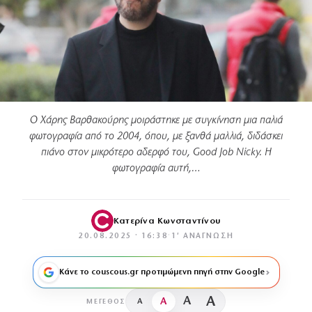
Ο Χάρης Βαρθακούρης μοιράστηκε με συγκίνηση μια παλιά
φωτογραφία από το 2004, όπου, με ξανθά μαλλιά, διδάσκει
πιάνο στον μικρότερο αδερφό του, Good Job Nicky. Η
φωτογραφία αυτή,…
Κατερίνα Κωνσταντίνου
20.08.2025 · 16:38
·
1′ ΑΝΆΓΝΩΣΗ
Κάνε το couscous.gr προτιμώμενη πηγή στην Google
A
A
A
A
ΜΈΓΕΘΟΣ