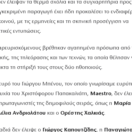
εν έλειψαν τα θερμά σχόλια και τα συγχαρητήρια προς
υγκεκριμένη παραγωγή έχει ήδη προκαλέσει το ενδιαφέ
οινού, με τις ερμηνείες και τη σκηνική προσέγγιση να
ικές εντυπώσεις.
αρευρισκόμενους βρέθηκαν αγαπημένα πρόσωπα από 
κής, της τηλεόρασης και των τεχνών, τα οποία θέλησαν 
τα τη στήριξή τους στους δύο ηθοποιούς.
ευρό του Γιώργου Μπένου, τον οποίο γνωρίσαμε ευρύτ
τυχία του Χριστόφορου Παπακαλιάτη,
Maestro
, δεν έλ
 πρωταγωνιστές της δημοφιλούς σειράς, όπως η
Μαρία
έλια Ανδριολάτου
και ο
Ορέστης Χαλκιάς
.
αδιά δεν έλειψε ο
Γιώργος Καπουτζίδης
, η
Παναγιώτ