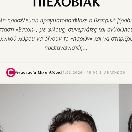
ΠΙΕΧΟΒΙΑΚ
λη προσέλευση πραγματοποιήθηκε η θεατρική βραδιά
ταση «Bacon», με φίλους, συνεργάτες και ανθρώπο
εχνικού χώρου να δίνουν το «παρών» και να στηρίζο
πρωταγωνιστές…
Αναστασία Μιχαηλίδου
21.05.2026 · 18:02
·
2′ ΑΝΆΓΝΩΣΗ