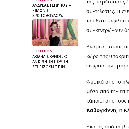
CELEBRITIES
της παράστασης δ
ΑΝΔΡΈΑΣ ΓΕΩΡΓΊΟΥ –
συντελεστές. Η σ
ΣΙΜΏΝΗ
ΧΡΙΣΤΟΔΟΎΛΟΥ:
του θεατρόφιλου κ
ΑΠΌΔΡΑΣΗ ΣΤΟ ΜΙΛΆΝΟ
ΜΕΤΆ ΤΗΝ ΊΜΠΙΖΑ
συγκεντρώνουν θετ
Ανάμεσα στους π
CELEBRITIES
χώρο της υποκριτι
ARIANA GRANDE: ΟΙ
ΆΝΘΡΩΠΟΙ ΠΟΥ ΤΗ
εκφράσουν έμπρακ
ΣΤΗΡΊΖΟΥΝ ΣΤΗΝ
ΑΠΌΦΑΣΉ ΤΗΣ ΝΑ ΒΆΛΕΙ
ΤΟΝ ΕΑΥΤΌ ΤΗΣ ΣΕ
Φυσικά από το πλ
ΠΡΟΤΕΡΑΙΌΤΗΤΑ
μέσα από την επι
κάποιοι από τους
Καβογιάννη
, η
Κλ
Ακόμα, από τη βρ