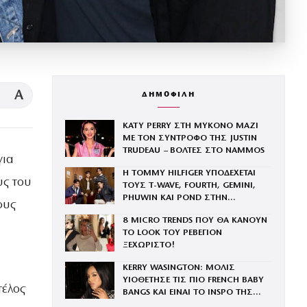
A
ΔΗΜΟΦΙΛΗ
KATY PERRY ΣΤΗ ΜΥΚΟΝΟ ΜΑΖΙ
ΜΕ ΤΟΝ ΣΥΝΤΡΟΦΟ ΤΗΣ JUSTIN
TRUDEAU – ΒΟΛΤΕΣ ΣΤΟ NAMMOS
ια
Η TOMMY HILFIGER ΥΠΟΔΕΧΕΤΑΙ
υς του
ΤΟΥΣ Τ-WAVE, FOURTH, GEMINI,
PHUWIN ΚΑΙ POND ΣΤΗΝ
ους
ΟΙΚΟΓΕΝΕΙΑ ΤΟΥ BRAND
8 MICRO TRENDS ΠΟΥ ΘΑ ΚΑΝΟΥΝ
ΤΟ LOOK ΤΟΥ ΡΕΒΕΓΙΟΝ
ΞΕΧΩΡΙΣΤΟ!
KERRY WASINGTON: ΜΟΛΙΣ
ΥΙΟΘΕΤΗΣΕ ΤΙΣ ΠΙΟ FRENCH BABY
τέλος
BANGS ΚΑΙ ΕΙΝΑΙ ΤΟ INSPO ΤΗΣ
ΧΡΟΝΙΑΣ