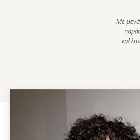
Με μεγά
παράσ
καλλιτ