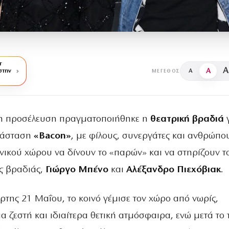
r
A
A
στην
A
ΜΈΓΕΘΟΣ
η προσέλευση πραγματοποιήθηκε η
θεατρική βραδιά
γ
ράσταση
«Bacon»
, με φίλους, συνεργάτες και ανθρώπο
χνικού χώρου να δίνουν το «παρών» και να στηρίζουν τ
ς βραδιάς,
Γιώργο Μπένο
και
Αλέξανδρο Πιεχόβιακ
.
ρτης 21 Μαΐου, το κοινό γέμισε τον χώρο από νωρίς,
 ζεστή και ιδιαίτερα θετική ατμόσφαιρα, ενώ μετά το 