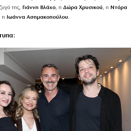
ζυγό της,
Γιάννη Βλάχο
, η
Δώρα Χρυσικού
, η
Ντόρα
 η
Ιωάννα Ασημακοπούλου
.
τυπα: