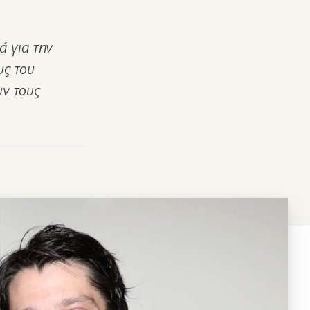
 για την
υς του
υν τους