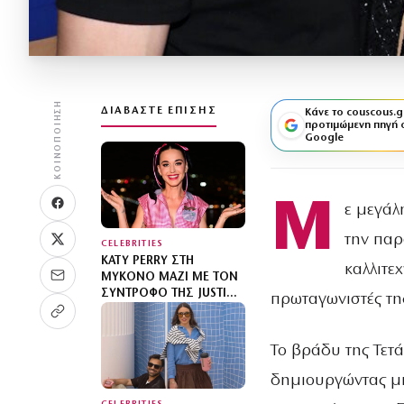
ΚΟΙΝΟΠΟΊΗΣΗ
ΔΙΑΒΆΣΤΕ ΕΠΊΣΗΣ
Κάνε το couscous.g
προτιμώμενη πηγή 
Google
Μ
ε μεγάλ
την πα
CELEBRITIES
KATY PERRY ΣΤΗ
καλλιτε
ΜΎΚΟΝΟ ΜΑΖΊ ΜΕ ΤΟΝ
ΣΎΝΤΡΟΦΌ ΤΗΣ JUSTIN
πρωταγωνιστές τη
TRUDEAU – ΒΌΛΤΕΣ ΣΤΟ
NAMMOS
Το βράδυ της Τετά
δημιουργώντας μια