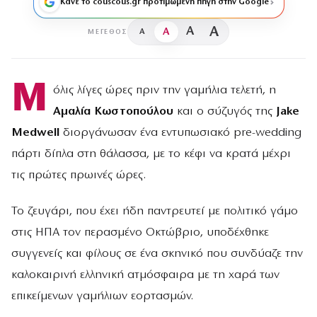
Κάνε το couscous.gr προτιμώμενη πηγή στην Google
A
A
A
A
ΜΈΓΕΘΟΣ
Μ
όλις λίγες ώρες πριν την γαμήλια τελετή, η
Αμαλία Κωστοπούλου
και ο σύζυγός της
Jake
Medwell
διοργάνωσαν ένα εντυπωσιακό pre-wedding
πάρτι δίπλα στη θάλασσα, με το κέφι να κρατά μέχρι
τις πρώτες πρωινές ώρες.
Το ζευγάρι, που έχει ήδη παντρευτεί με πολιτικό γάμο
στις ΗΠΑ τον περασμένο Οκτώβριο, υποδέχθηκε
συγγενείς και φίλους σε ένα σκηνικό που συνδύαζε την
καλοκαιρινή ελληνική ατμόσφαιρα με τη χαρά των
επικείμενων γαμήλιων εορτασμών.