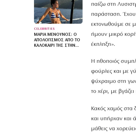
ΜΎΚΟΝΟ
παίζω στη Λυσιστρ
παράσταση. Έχουμ
εκτονωθούμε σε μα
CELEBRITIES
ήμουν μικρό κορίτ
ΜΑΡΊΑ ΜΕΝΟΎΝΟΣ: Ο
ΑΠΟΛΟΓΙΣΜΌΣ ΑΠΌ ΤΟ
έκπληξη».
ΚΑΛΟΚΑΊΡΙ ΤΗΣ ΣΤΗΝ
ΕΛΛΆΔΑ – «ΈΝΑ ΤΑΞΊΔΙ
ΠΟΥ ΔΕΝ ΘΑ ΞΕΧΆΣΩ
Η ηθοποιός συμπλ
ΠΟΤΈ»
φούρλες και με γύ
ψύχραιμο στη γωνί
το χέρι, με βγάζει
Κακός χαμός στα δ
και υπήρχαν και ά
μάθεις να χορεύεις