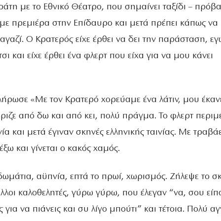
άτη με το Εθνικό Θέατρο, που σημαίνει ταξίδι – πρόβα
ε πρεμιέρα στην Επίδαυρο και μετά πρέπει κάπως να
γαζί. Ο Κρατερός είχε έρθει να δει την παράσταση, εγ
σι και είχε έρθει ένα φλερτ που είχα για να μου κάνει
ήρωσε «Με τον Κρατερό χορεύαμε ένα λάτιν, μου έκαν
ριζε από δω και από κει, πολύ πράγμα. Το φλερτ περιμ
α και μετά έγιναν σκηνές ελληνικής ταινίας. Με τραβά
 έξω και γίνεται ο κακός χαμός.
ωμάτια, αϋπνία, επτά το πρωί, χωρισμός. Ζήλεψε το σ
λλοι καλοθελητές, γύρω γύρω, που έλεγαν “να, σου είπ
 για να πιάνεις και συ λίγο μπούτι” και τέτοια. Πολύ αγ