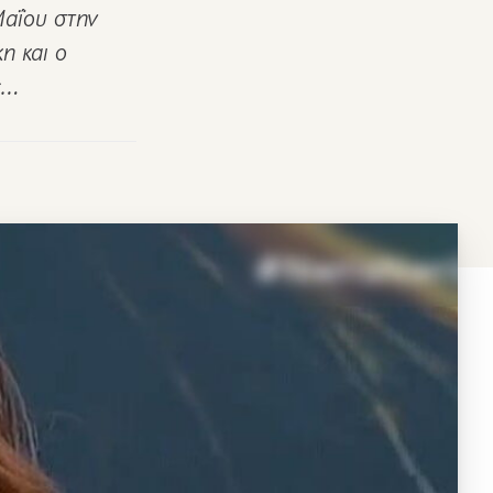
Μαΐου στην
η και ο
ς…