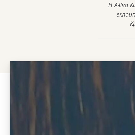
Η Αλίνα Κ
εκπομπ
Κ