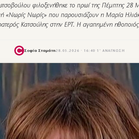
ωτσοβούλου φιλοξενήθηκε το πρωί της Πέμπτης 28 
ή «Νωρίς Νωρίς» που παρουσιάζουν η Μαρία Ηλιάκ
ρατερός Κατσούλης στην ΕΡΤ. Η αγαπημένη ηθοποιό
Σοφία Σταμάτη
28.05.2026 · 16:40
·
1′ ΑΝΆΓΝΩΣΗ