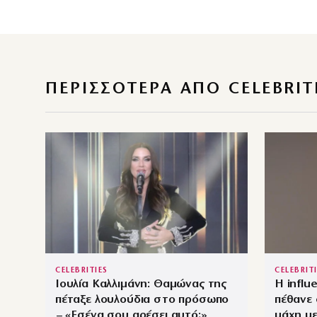
ΠΕΡΙΣΣΌΤΕΡΑ ΑΠΌ CELEBRIT
CELEBRITIES
CELEBRIT
Ιουλία Καλλιμάνη: Θαμώνας της
Η influ
πέταξε λουλούδια στο πρόσωπο
πέθανε 
– «Εσένα σου αρέσει αυτό;»
μάχη με