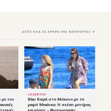
ΔΕΊΤΕ ΌΛΑ ΤΑ ΆΡΘΡΑ ΤΗΣ ΚΑΤΗΓΟΡΊΑΣ →
CELEBRITIES
 με τον
Βίκυ Καγιά στη Μύκονο με τη
ιακοπές
μικρή Μπιάνκα: Η σχέση μητέρας
στιγμές
και κόρης – Φωτογραφίες