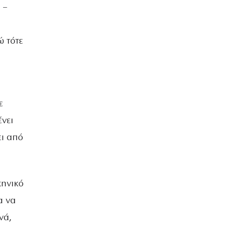
ΒΡΑΔΙΑ ΤΟΥ ΧΡΟΝΟΥ
 –
ώ τότε
ε
ένει
ει από
κηνικό
α να
νά,