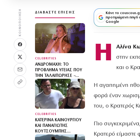
ΚΟΙΝΟΠΟΊΗΣΗ
ΔΙΑΒΆΣΤΕ ΕΠΊΣΗΣ
Κάνε το couscous.g
προτιμώμενη πηγή 
Google
Η
Αλίνα Κ
στην εκ
CELEBRITIES
ΑΝΔΡΟΜΆΧΗ: ΤΟ
και ο Κρ
ΠΡΌΒΛΗΜΑ ΥΓΕΊΑΣ ΠΟΥ
ΤΗΝ ΤΑΛΑΙΠΏΡΗΣΕ –
«ΌΣΟ ΚΑΙ ΝΑ ΤΟ
Η αγαπημένη ηθοπ
ΘΈΛΟΥΜΕ ΤΟ ΣΏΜΑ
ΜΑΣ ΦΩΝΆΖΕΙ “ΌΧΙ”»
φορά έναν χωρισμό
του, ο Κρατερός Κ
CELEBRITIES
ΚΑΤΕΡΊΝΑ ΚΑΙΝΟΎΡΓΙΟΥ
Πιο συγκεκριμένα
ΚΑΙ ΠΑΝΑΓΙΏΤΗΣ
ΚΟΥΤΣΟΥΜΠΉΣ
Κρατερό είμαστε φ
ΑΓΚΑΛΙΑΣΜΈΝΟΙ ΣΤΗ