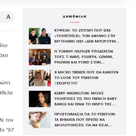
A
ΔΗΜΟΦΙΛΗ
ΚΥΨΕΛΗ: ΤΟ ΖΕΥΓΑΡΙ ΠΟΥ ΕΙΧΕ
«ΥΙΟΘΕΤΗΣΕΙ» ΤΟΝ ΑΦΓΑΝΟ ΣΤΗ
ΜΥΤΙΛΗΝΗ ΛΕΕΙ «ΔΕΝ ΜΠΟΡΟΥΜΕ
ΐου
ΝΑ ΤΟ ΠΙΣΤΕΨΟΥΜΕ»
Η TOMMY HILFIGER ΥΠΟΔΕΧΕΤΑΙ
άκη
ΤΟΥΣ Τ-WAVE, FOURTH, GEMINI,
PHUWIN ΚΑΙ POND ΣΤΗΝ
ΟΙΚΟΓΕΝΕΙΑ ΤΟΥ BRAND
8 MICRO TRENDS ΠΟΥ ΘΑ ΚΑΝΟΥΝ
ΤΟ LOOK ΤΟΥ ΡΕΒΕΓΙΟΝ
ρώτη
ΞΕΧΩΡΙΣΤΟ!
άθελα
KERRY WASINGTON: ΜΟΛΙΣ
ΥΙΟΘΕΤΗΣΕ ΤΙΣ ΠΙΟ FRENCH BABY
BANGS ΚΑΙ ΕΙΝΑΙ ΤΟ INSPO ΤΗΣ
ΧΡΟΝΙΑΣ
ΠΡΟΕΤΟΙΜΑΣΙΑ ΓΙΑ ΤΟ ΡΕΒΕΓΙΟΝ:
ε τον
ΤΑ ΒΗΜΑΤΑ ΠΟΥ ΠΡΕΠΕΙ ΝΑ
ΑΚΟΛΟΥΘΗΣΕΙΣ ΓΙΑ ΝΑ ΕΙΣΑΙ
Το ’97
ΕΝΤΥΠΩΣΙΑΚΗ ΤΗΝ ΠΙΟ ΛΑΜΠΕΡΗ