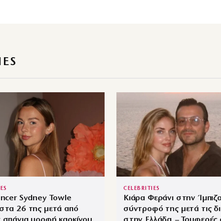
IES
IES
CELEBRITIES
encer Sydney Towle
Κιάρα Φεράνι στην Ίμπιζα
στα 26 της μετά από
σύντροφό της μετά τις δ
 σπάνια μορφή καρκίνου
στην Ελλάδα – Τρυφερές 