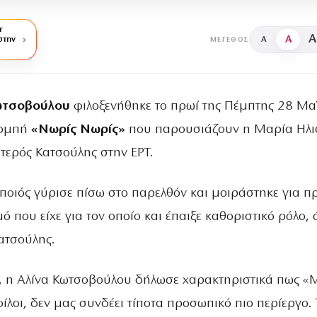
r
A
A
στην
A
ΜΈΓΕΘΟΣ
ωτσοβούλου
φιλοξενήθηκε το πρωί της Πέμπτης 28 Μα
πομπή
«Νωρίς Νωρίς»
που παρουσιάζουν η Μαρία Ηλι
ατερός Κατσούλης στην ΕΡΤ.
οιός γύρισε πίσω στο παρελθόν και μοιράστηκε για π
 που είχε για τον οποίο και έπαιξε καθοριστικό ρόλο, 
ατσούλης.
, η Αλίνα Κωτσοβούλου δήλωσε χαρακτηριστικά πως «Μ
ίλοι, δεν μας συνδέει τίποτα προσωπικό πιο περίεργο. 