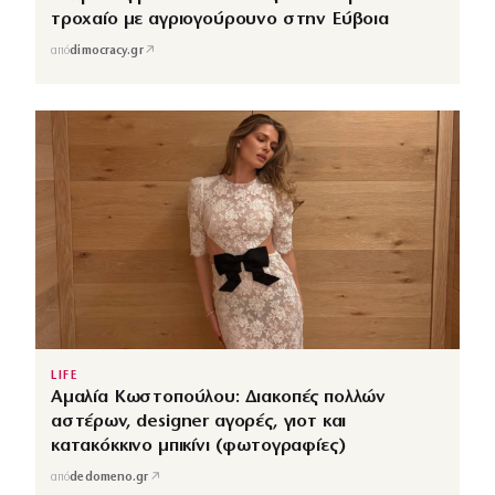
τροχαίο με αγριογούρουνο στην Εύβοια
↗
από
dimocracy.gr
LIFE
Αμαλία Κωστοπούλου: Διακοπές πολλών
αστέρων, designer αγορές, γιοτ και
κατακόκκινο μπικίνι (φωτογραφίες)
↗
από
dedomeno.gr