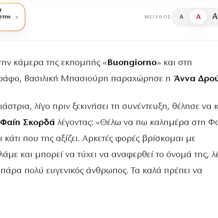
r
A
A
στην
A
ΜΈΓΕΘΟΣ
την κάμερα της εκπομπής «
Buongiorno
» και στη
ράφο, Βασιλική Μπασιούρη παραχώρησε η
Άννα Δρο
στρια, λίγο πριν ξεκινήσει τη συνέντευξη, θέλησε να κ
Φαίη Σκορδά
λέγοντας: «Θέλω να πω καλημέρα στη Φ
ι κάτι που της αξίζει. Αρκετές φορές βρίσκομαι με
άμε και μπορεί να τύχει να αναφερθεί το όνομά της, λ
ας πάρα πολύ ευγενικός άνθρωπος. Τα καλά πρέπει να