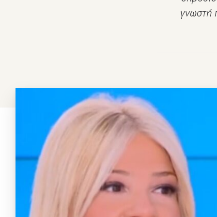
γνωστή π