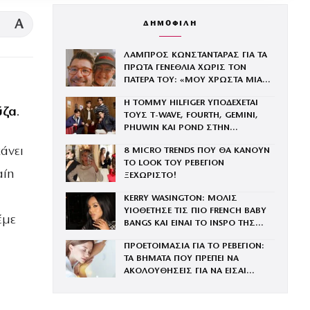
A
ΔΗΜΟΦΙΛΗ
ΛΑΜΠΡΟΣ ΚΩΝΣΤΑΝΤΑΡΑΣ ΓΙΑ ΤΑ
ΠΡΩΤΑ ΓΕΝΕΘΛΙΑ ΧΩΡΙΣ ΤΟΝ
ΠΑΤΕΡΑ ΤΟΥ: «ΜΟΥ ΧΡΩΣΤΑ ΜΙΑ
ΕΠΙΣΚΕΨΗ»
Η TOMMY HILFIGER ΥΠΟΔΕΧΕΤΑΙ
ύζα
.
ΤΟΥΣ Τ-WAVE, FOURTH, GEMINI,
PHUWIN ΚΑΙ POND ΣΤΗΝ
ΟΙΚΟΓΕΝΕΙΑ ΤΟΥ BRAND
άνει
8 MICRO TRENDS ΠΟΥ ΘΑ ΚΑΝΟΥΝ
ΤΟ LOOK ΤΟΥ ΡΕΒΕΓΙΟΝ
αίη
ΞΕΧΩΡΙΣΤΟ!
KERRY WASINGTON: ΜΟΛΙΣ
ΥΙΟΘΕΤΗΣΕ ΤΙΣ ΠΙΟ FRENCH BABY
έμε
BANGS ΚΑΙ ΕΙΝΑΙ ΤΟ INSPO ΤΗΣ
ΧΡΟΝΙΑΣ
ΠΡΟΕΤΟΙΜΑΣΙΑ ΓΙΑ ΤΟ ΡΕΒΕΓΙΟΝ:
ΤΑ ΒΗΜΑΤΑ ΠΟΥ ΠΡΕΠΕΙ ΝΑ
ΑΚΟΛΟΥΘΗΣΕΙΣ ΓΙΑ ΝΑ ΕΙΣΑΙ
ΕΝΤΥΠΩΣΙΑΚΗ ΤΗΝ ΠΙΟ ΛΑΜΠΕΡΗ
ΒΡΑΔΙΑ ΤΟΥ ΧΡΟΝΟΥ