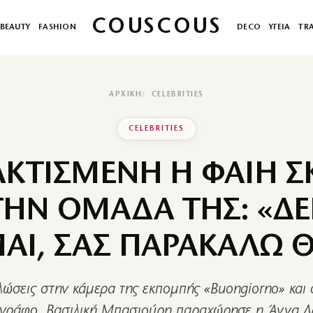
COUSCOUS
BEAUTY
FASHION
DECO
ΥΓΕΙΑ
TR
ΑΡΧΙΚΉ
CELEBRITIES
CELEBRITIES
ΑΚΤΙΣΜΕΝΗ Η ΦΑΙΗ Σ
ΤΗΝ ΟΜΑΔΑ ΤΗΣ: «ΔΕ
ΑΙ, ΣΑΣ ΠΑΡΑΚΑΛΩ 
λώσεις στην κάμερα της εκπομπής «Buongiorno» και 
γράφο, Βασιλική Μπασιούρη παραχώρησε η Άννα Δ