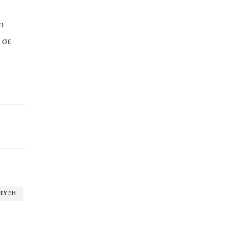
η
 σε
ΤΕΥΞΗ