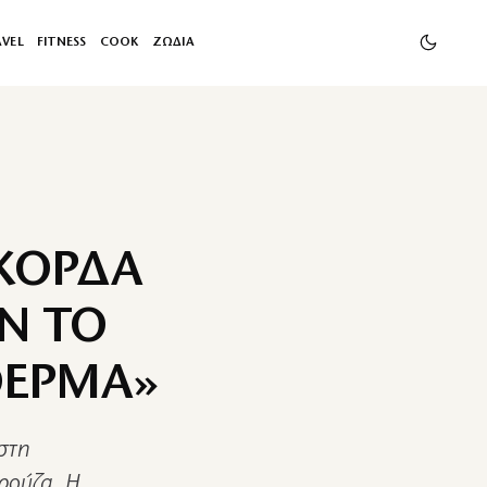
AVEL
FITNESS
COOK
ΖΩΔΙΑ
ΚΟΡΔΑ
Ν ΤΟ
ΘΕΡΜΑ»
στη
ρούζα. Η