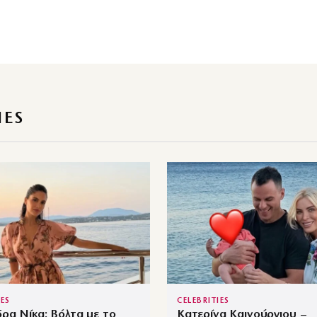
IES
IES
CELEBRITIES
ρα Νίκα: Βόλτα με το
Κατερίνα Καινούργιου –