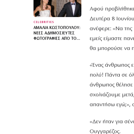
ΞΑΝΑΈΚΑΝΑ
Αφού προβλήθηκε
Δευτέρα 8 Ιουνίο
CELEBRITIES
ανέφερε: «Να της 
ΑΜΑΛΊΑ ΚΩΣΤΟΠΟΎΛΟΥ:
ΝΈΕΣ ΑΔΗΜΟΣΊΕΥΤΕΣ
εμείς είμαστε παν
ΦΩΤΟΓΡΑΦΊΕΣ ΑΠΌ ΤΟΝ
ΓΆΜΟ ΤΗΣ ΣΤΗΝ ΠΎΛΟ –
θα μπορούσε να π
ΧΟΡΕΎΑΜΕ ΜΈΧΡΙ ΝΑ
ΑΝΑΤΕΊΛΕΙ Ο ΉΛΙΟΣ
«Ένας άνθρωπος εί
πολύ! Πάντα σε όλ
άνθρωπος θέλησε ν
σχολιάζουμε μετά
απαντήσω εγώ;», 
«Δεν ήταν για σέ
Ουγγαρέζος.