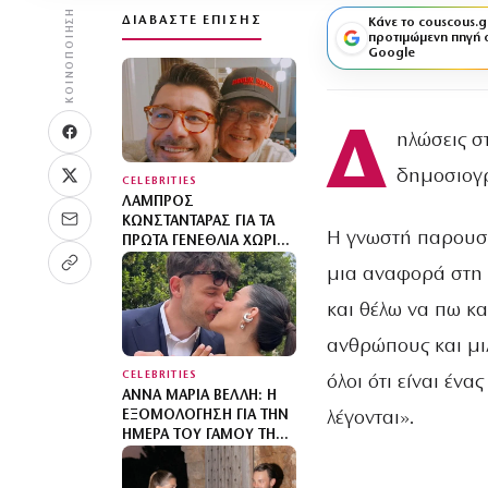
ΚΟΙΝΟΠΟΊΗΣΗ
ΔΙΑΒΆΣΤΕ ΕΠΊΣΗΣ
Κάνε το couscous.g
προτιμώμενη πηγή 
Google
Δ
ηλώσεις σ
δημοσιογ
CELEBRITIES
ΛΆΜΠΡΟΣ
ΚΩΝΣΤΑΝΤΆΡΑΣ ΓΙΑ ΤΑ
Η γνωστή παρουσιά
ΠΡΏΤΑ ΓΕΝΈΘΛΙΑ ΧΩΡΊΣ
ΤΟΝ ΠΑΤΈΡΑ ΤΟΥ: «ΜΟΥ
μια αναφορά στη
ΧΡΩΣΤΆ ΜΙΑ ΕΠΊΣΚΕΨΗ»
και θέλω να πω κα
ανθρώπους και μιλ
CELEBRITIES
όλοι ότι είναι έν
ΆΝΝΑ ΜΑΡΊΑ ΒΈΛΛΗ: Η
λέγονται».
ΕΞΟΜΟΛΌΓΗΣΗ ΓΙΑ ΤΗΝ
ΗΜΈΡΑ ΤΟΥ ΓΆΜΟΥ ΤΗΣ
ΚΑΙ ΤΗΝ ΙΔΈΑ ΠΟΥ ΔΕΝ
ΠΈΤΥΧΕ – ΔΕΝ ΘΑ ΤΟ