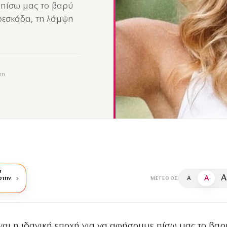
ε πίσω μας το βαρύ
φρεσκάδα, τη λάμψη
ση
r
A
A
στην
A
ΜΈΓΕΘΟΣ
ίναι η ιδανική εποχή για να αφήσουμε πίσω μας το βαρ