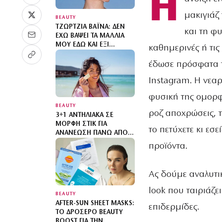
Η
μακιγιάζ
BEAUTY
ΤΖΏΡΤΖΙΑ ΒΑΪΝΑ: ΔΕΝ
και τη φυ
ΈΧΩ ΒΆΨΕΙ ΤΑ ΜΑΛΛΙΆ
ΜΟΥ ΕΔΏ ΚΑΙ ΈΞΙ
καθημερινές ή τις
ΧΡΌΝΙΑ
έδωσε πρόσφατα τ
Instagram. Η νεαρ
φυσική της ομορφ
BEAUTY
ροζ αποχρώσεις, τ
3+1 ΑΝΤΗΛΙΑΚΆ ΣΕ
ΜΟΡΦΉ ΣΤΙΚ ΓΙΑ
το πετύχετε κι εσ
ΑΝΑΝΈΩΣΗ ΠΆΝΩ ΑΠΌ
ΤΟ ΜΑΚΙΓΙΆΖ
προϊόντα.
Ας δούμε αναλυτι
look που ταιριάζε
BEAUTY
AFTER-SUN SHEET MASKS:
επιδερμίδες.
ΤΟ ΔΡΟΣΕΡΌ BEAUTY
BOOST ΓΙΑ ΤΗΝ