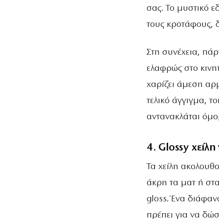
σας. Το μυστικό ε
τους κροτάφους, δ
Στη συνέχεια, πάρ
ελαφρώς στο κινη
χαρίζει άμεση αρ
τελικό άγγιγμα, τ
αντανακλάται όμο
4. Glossy χείλ
Τα χείλη ακολουθο
άκρη τα ματ ή στ
gloss. Ένα διάφαν
πρέπει για να δώ