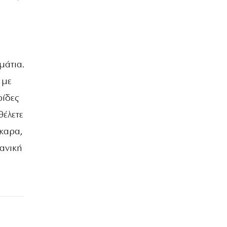
μάτια.
 με
ρίδες
θέλετε
σκαρα,
δανική