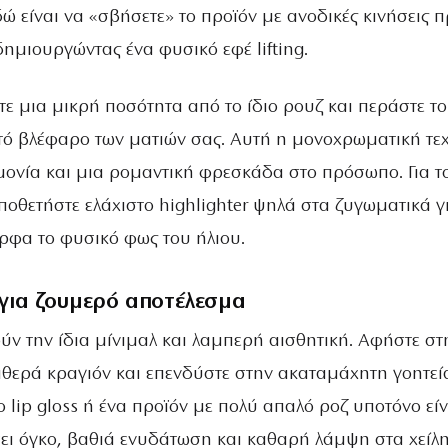
δώ είναι να «σβήσετε» το προϊόν με ανοδικές κινήσεις 
ημιουργώντας ένα φυσικό εφέ lifting.
τε μια μικρή ποσότητα από το ίδιο ρουζ και περάστε το
τό βλέφαρο των ματιών σας. Αυτή η μονοχρωματική τε
μονία και μια ρομαντική φρεσκάδα στο πρόσωπο. Για τ
οποθετήστε ελάχιστο highlighter ψηλά στα ζυγωματικά γ
ρφα το φυσικό φως του ήλιου.
η για ζουμερό αποτέλεσμα
ύν την ίδια μίνιμαλ και λαμπερή αισθητική. Αφήστε στ
αθερά κραγιόν και επενδύστε στην ακαταμάχητη γοητεί
ο lip gloss ή ένα προϊόν με πολύ απαλό ροζ υποτόνο είνα
σει όγκο, βαθιά ενυδάτωση και καθαρή λάμψη στα χείλη