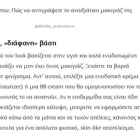
@klelia_andriolatou
, «διάφανη» βάση
ύ του look βασίζεται στην υγιή και καλά ενυδατωμένη
ιάζει να μην έχει ίχνος μακιγιάζ. Ξεχάστε τα βαριά
τ φινίρισμα. Αντ’ αυτού, επιλέξτε μια ενυδατική κρέμα
sturizer) ή μια BB cream που θα ομογενοποιήσει τον τ
οντάς το να αναπνέει. Αν η επιδερμίδα σας είναι ήδη
ρειάζεται ιδιαίτερη κάλυψη, μπορείτε να εφαρμόσετε α
πικά κάτω από τα μάτια και σε τυχόν ατέλειες, κάνοντας 
χτυλα για ένα απόλυτα φυσικό, skin-like αποτέλεσμα.