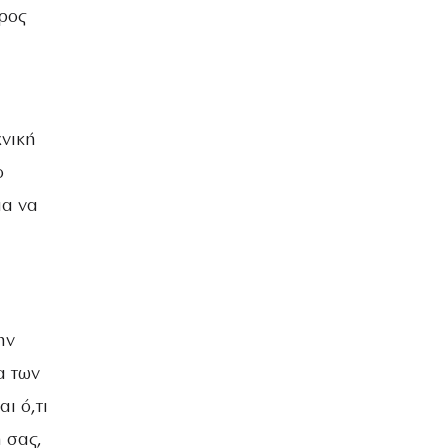
προς
χνική
ο
ια να
ην
α των
ι ό,τι
 σας,