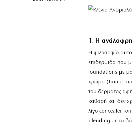
ΕΠΙΔΕΡΜΊΔΑ ΜΕΤΆ ΤΟΝ
ΉΛΙΟ
1. Η ανάλαφρη
Η φιλοσοφία αυτο
επιδερμίδα που μο
foundations με μα
χρώμα (tinted moi
του δέρματος αφήν
καθαρή και δεν χ
λίγο concealer το
blending με τα δά