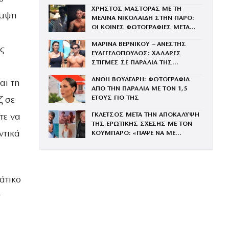
ΜΕ ΤΗΝ ΒΑΓΓΗ
ΧΡΗΣΤΟΣ ΜΑΣΤΟΡΑΣ ΜΕ ΤΗ
άμψη
ΜΕΛΙΝΑ ΝΙΚΟΛΑΙΔΗ ΣΤΗΝ ΠΑΡΟ:
ΟΙ ΚΟΙΝΕΣ ΦΩΤΟΓΡΑΦΙΕΣ ΜΕΤΑ
ΤΟΝ ΧΩΡΙΣΜΟ ΤΟΥ ΚΑΙ ΤΗ
ΜΑΡΙΝΑ ΒΕΡΝΙΚΟΥ – ΑΝΕΣΤΗΣ
ΓΑΡΥΦΑΛΙΑ
ς
ΕΥΑΓΓΕΛΟΠΟΥΛΟΣ: ΧΑΛΑΡΕΣ
ΣΤΙΓΜΕΣ ΣΕ ΠΑΡΑΛΙΑ ΤΗΣ
ΜΥΚΟΝΟΥ – ΦΩΤΟΓΡΑΦΙΕΣ
ΑΝΘΗ ΒΟΥΛΓΑΡΗ: ΦΩΤΟΓΡΑΦΙΑ
αι τη
ΑΠΟ ΤΗΝ ΠΑΡΑΛΙΑ ΜΕ ΤΟΝ 1,5
ΕΤΟΥΣ ΓΙΟ ΤΗΣ
ζ σε
ΓΚΛΕΤΣΟΣ ΜΕΤΑ ΤΗΝ ΑΠΟΚΑΛΥΨΗ
τε να
ΤΗΣ ΕΡΩΤΙΚΗΣ ΣΧΕΣΗΣ ΜΕ ΤΟΝ
ντικά
ΚΟΥΜΠΑΡΟ: «ΠΑΨΕ ΝΑ ΜΕ
ΞΕΥΤΙΛΙΖΕΙΣ»
άτικο