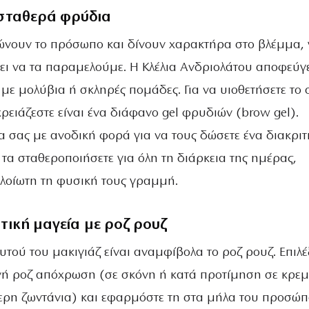
 σταθερά φρύδια
ώνουν το πρόσωπο και δίνουν χαρακτήρα στο βλέμμα, γ
πει να τα παραμελούμε. Η Κλέλια Ανδριολάτου αποφεύγε
με μολύβια ή σκληρές πομάδες. Για να υιοθετήσετε το 
χρειάζεστε είναι ένα διάφανο gel φρυδιών (brow gel).
α σας με ανοδική φορά για να τους δώσετε ένα διακριτ
 τα σταθεροποιήσετε για όλη τη διάρκεια της ημέρας,
λοίωτη τη φυσική τους γραμμή.
ική μαγεία με ροζ ρουζ
αυτού του μακιγιάζ είναι αναμφίβολα το ροζ ρουζ. Επιλέ
νή ροζ απόχρωση (σε σκόνη ή κατά προτίμηση σε κρε
ερη ζωντάνια) και εφαρμόστε τη στα μήλα του προσώ