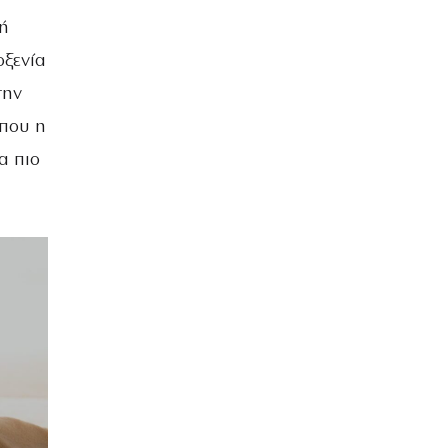
κή
οξενία
την
όπου η
α πιο