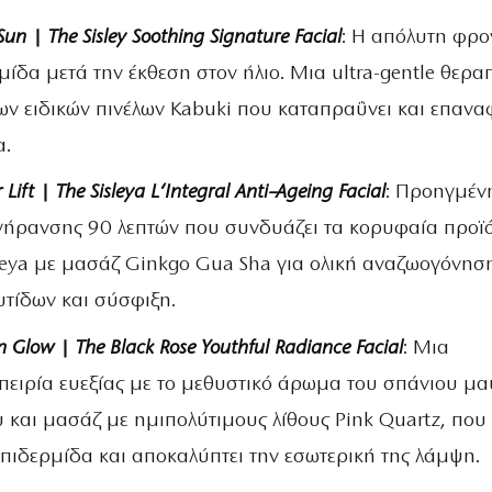
Sun
|
The
Sisley
Soothing
Signature
Facial
: Η απόλυτη φρο
μίδα μετά την έκθεση στον ήλιο. Μια ultra-gentle θερα
ων ειδικών πινέλων Kabuki που καταπραΰνει και επανα
α.
r
Lift
|
The
Sisleya
L
‘
Integral
Anti
–
Ageing
Facial
: Προηγμέν
γήρανσης 90 λεπτών που συνδυάζει τα κορυφαία προϊ
sleya με μασάζ Ginkgo Gua Sha για ολική αναζωογόνησ
υτίδων και σύσφιξη.
n
Glow
|
The
Black
Rose
Youthful
Radiance
Facial
: Μια
πειρία ευεξίας με το μεθυστικό άρωμα του σπάνιου μ
 και μασάζ με ημιπολύτιμους λίθους Pink Quartz, που
 επιδερμίδα και αποκαλύπτει την εσωτερική της λάμψη.