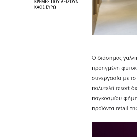
ΚΡΈΜΕΣ ΠΟΥ ΑΞΊΖΟΥΝ
ΚΆΘΕ ΕΥΡΏ
Ο διάσημος γαλλι
προηγμένη φυτοκο
συνεργασία με τ
πολυτελή resort δ
παγκοσμίου φήμης 
προϊόντα retail τη