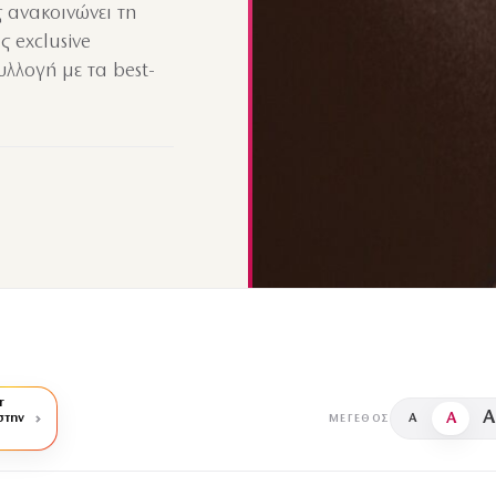
 ανακοινώνει τη
ς exclusive
υλλογή με τα best-
r
A
A
στην
A
ΜΈΓΕΘΟΣ