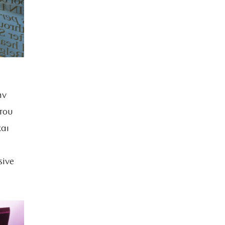
ην
του
και
sive