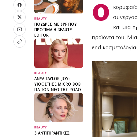
Ο
κορυφαίος
συνεργασί
BEAUTY
ΠΟΎΔΡΕΣ ΜΕ SPF ΠΟΥ
και μια π
ΠΡΟΤΙΜΆ Η BEAUTY
EDITOR
προϊόντα του. Μι
end κοσμετολογία
BEAUTY
ANYA TAYLOR-JOY:
ΥΙΟΘΈΤΗΣΕ MICRO BOB
ΓΙΑ ΤΟΝ ΝΈΟ ΤΗΣ ΡΌΛΟ
BEAUTY
3 ΑΝΤΙΓΗΡΑΝΤΙΚΈΣ