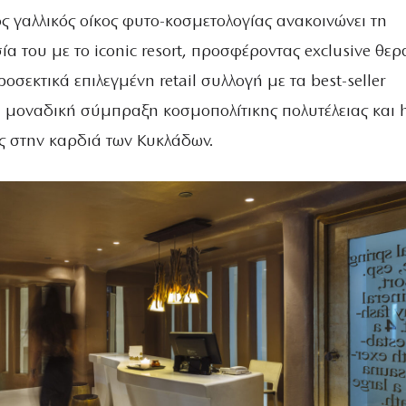
 γαλλικός οίκος φυτο-κοσμετολογίας ανακοινώνει τη
α του με το iconic resort, προσφέροντας exclusive θερ
ροσεκτικά επιλεγμένη retail συλλογή με τα best-seller
α μοναδική σύμπραξη κοσμοπολίτικης πολυτέλειας και 
ς στην καρδιά των Κυκλάδων.