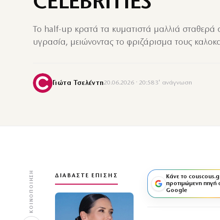
CELEBRITIES
Το half-up κρατά τα κυματιστά μαλλιά σταθερά σ
υγρασία, μειώνοντας το φριζάρισμα τους καλοκα
Γιώτα Τσελέντη
20.06.2026 · 20:58
·
3′ ανάγνωση
ΚΟΙΝΟΠΟΊΗΣΗ
ΔΙΑΒΆΣΤΕ ΕΠΊΣΗΣ
Κάνε το couscous.g
προτιμώμενη πηγή 
Google