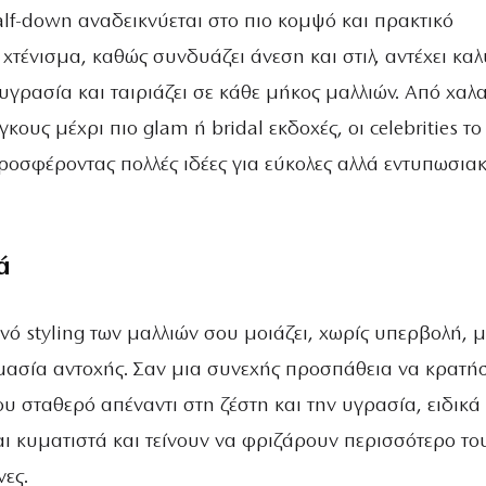
half-down αναδεικνύεται στο πιο κομψό και πρακτικό
 χτένισμα, καθώς συνδυάζει άνεση και στιλ, αντέχει κα
 υγρασία και ταιριάζει σε κάθε μήκος μαλλιών. Από χαλ
κους μέχρι πιο glam ή bridal εκδοχές, οι celebrities το
ροσφέροντας πολλές ιδέες για εύκολες αλλά εντυπωσιακ
ά
νό styling των μαλλιών σου μοιάζει, χωρίς υπερβολή, μ
μασία αντοχής. Σαν μια συνεχής προσπάθεια να κρατήσ
υ σταθερό απέναντι στη ζέστη και την υγρασία, ειδικά
αι κυματιστά και τείνουν να φριζάρουν περισσότερο το
ες.