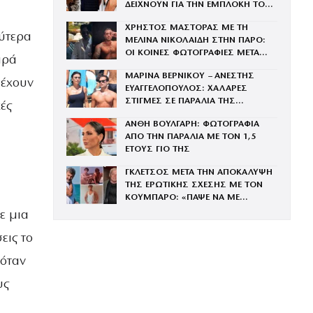
ΔΕΙΧΝΟΥΝ ΓΙΑ ΤΗΝ ΕΜΠΛΟΚΗ ΤΟΥ
ΜΕ ΤΗΝ ΒΑΓΓΗ
ΧΡΗΣΤΟΣ ΜΑΣΤΟΡΑΣ ΜΕ ΤΗ
λύτερα
ΜΕΛΙΝΑ ΝΙΚΟΛΑΙΔΗ ΣΤΗΝ ΠΑΡΟ:
ΟΙ ΚΟΙΝΕΣ ΦΩΤΟΓΡΑΦΙΕΣ ΜΕΤΑ
αρά
ΤΟΝ ΧΩΡΙΣΜΟ ΤΟΥ ΚΑΙ ΤΗ
ΜΑΡΙΝΑ ΒΕΡΝΙΚΟΥ – ΑΝΕΣΤΗΣ
ΓΑΡΥΦΑΛΙΑ
 έχουν
ΕΥΑΓΓΕΛΟΠΟΥΛΟΣ: ΧΑΛΑΡΕΣ
ΣΤΙΓΜΕΣ ΣΕ ΠΑΡΑΛΙΑ ΤΗΣ
ές
ΜΥΚΟΝΟΥ – ΦΩΤΟΓΡΑΦΙΕΣ
ΑΝΘΗ ΒΟΥΛΓΑΡΗ: ΦΩΤΟΓΡΑΦΙΑ
ΑΠΟ ΤΗΝ ΠΑΡΑΛΙΑ ΜΕ ΤΟΝ 1,5
ΕΤΟΥΣ ΓΙΟ ΤΗΣ
ΓΚΛΕΤΣΟΣ ΜΕΤΑ ΤΗΝ ΑΠΟΚΑΛΥΨΗ
ΤΗΣ ΕΡΩΤΙΚΗΣ ΣΧΕΣΗΣ ΜΕ ΤΟΝ
ΚΟΥΜΠΑΡΟ: «ΠΑΨΕ ΝΑ ΜΕ
ΞΕΥΤΙΛΙΖΕΙΣ»
ε μια
εις το
 όταν
υς