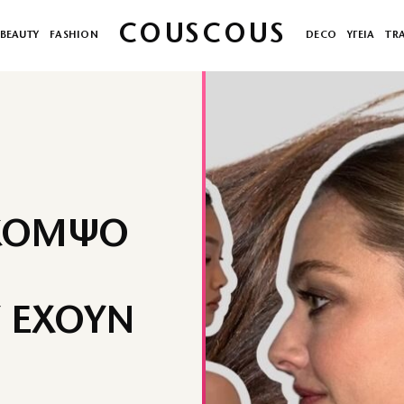
COUSCOUS
BEAUTY
FASHION
DECO
ΥΓΕΙΑ
TR
 ΚΟΜΨΟ
 ΕΧΟΥΝ