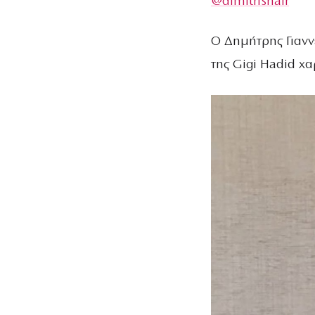
@dimitrishair
O Δημήτρης Γιανν
της Gigi Hadid χα