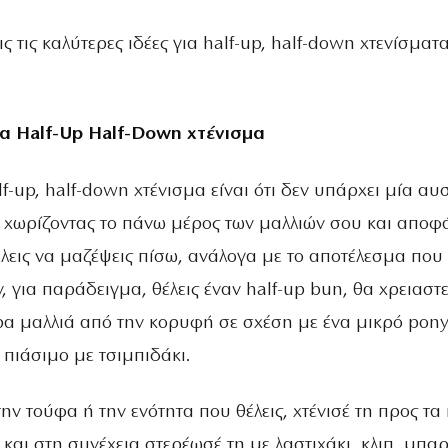
 τις καλύτερες ιδέες για half-up, half-down χτενίσματα
να Half-Up Half-Down χτένισμα
lf-up, half-down χτένισμα είναι ότι δεν υπάρχει μία α
α χωρίζοντας το πάνω μέρος των μαλλιών σου και αποφ
εις να μαζέψεις πίσω, ανάλογα με το αποτέλεσμα που 
, για παράδειγμα, θέλεις έναν half-up bun, θα χρειαστε
ρα μαλλιά από την κορυφή σε σχέση με ένα μικρό ponyt
ό πιάσιμο με τσιμπιδάκι.
ην τούφα ή την ενότητα που θέλεις, χτένισέ τη προς τα
α και στη συνέχεια στερέωσέ τη με λαστιχάκι, κλιπ, μπα