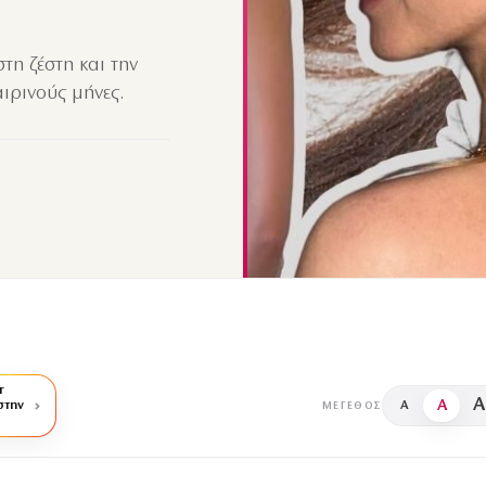
τη ζέστη και την
ιρινούς μήνες.
r
A
A
στην
A
ΜΈΓΕΘΟΣ