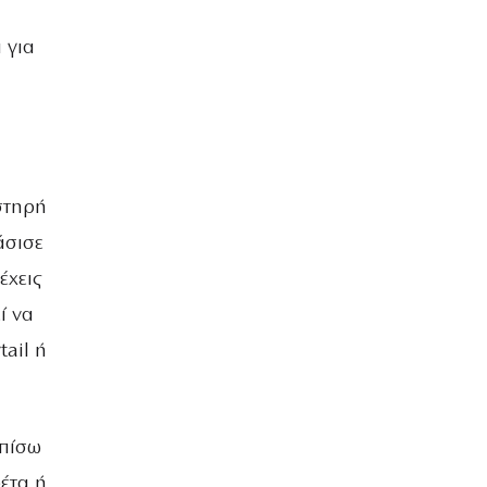
 για
υστηρή
άσισε
έχεις
ί να
ail ή
 πίσω
ρέτα ή