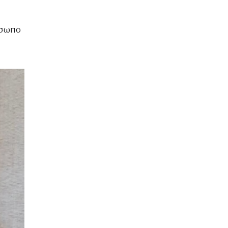
όσωπο