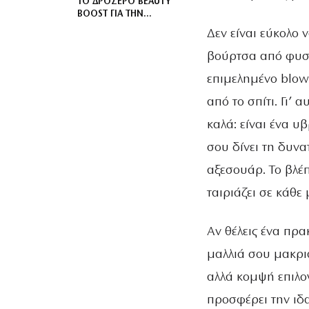
ΤΟ ΔΡΟΣΕΡΌ BEAUTY
BOOST ΓΙΑ ΤΗΝ
ΕΠΙΔΕΡΜΊΔΑ ΜΕΤΆ ΤΟΝ
Δεν είναι εύκολο 
ΉΛΙΟ
βούρτσα από φυσικ
επιμελημένο blow
από το σπίτι. Γι’ α
καλά: είναι ένα υ
σου δίνει τη δυνα
αξεσουάρ. Το βλέπ
ταιριάζει σε κάθε
Αν θέλεις ένα πρα
μαλλιά σου μακριά
αλλά κομψή επιλογ
προσφέρει την ιδα