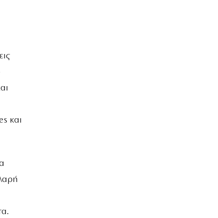
α
εις
ο
αι
es και
τα
αλαρή
τα.