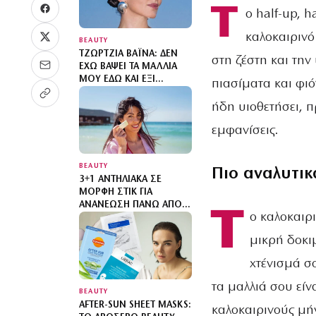
Τ
ο half-up, 
καλοκαιρινό
BEAUTY
ΤΖΏΡΤΖΙΑ ΒΑΪΝΑ: ΔΕΝ
στη ζέστη και την
ΈΧΩ ΒΆΨΕΙ ΤΑ ΜΑΛΛΙΆ
ΜΟΥ ΕΔΏ ΚΑΙ ΈΞΙ
πιασίματα και φιόγ
ΧΡΌΝΙΑ
ήδη υιοθετήσει, π
εμφανίσεις.
BEAUTY
Πιο αναλυτικ
3+1 ΑΝΤΗΛΙΑΚΆ ΣΕ
ΜΟΡΦΉ ΣΤΙΚ ΓΙΑ
ΑΝΑΝΈΩΣΗ ΠΆΝΩ ΑΠΌ
Τ
ο καλοκαιρι
ΤΟ ΜΑΚΙΓΙΆΖ
μικρή δοκι
χτένισμά σο
τα μαλλιά σου είν
BEAUTY
AFTER-SUN SHEET MASKS:
καλοκαιρινούς μήν