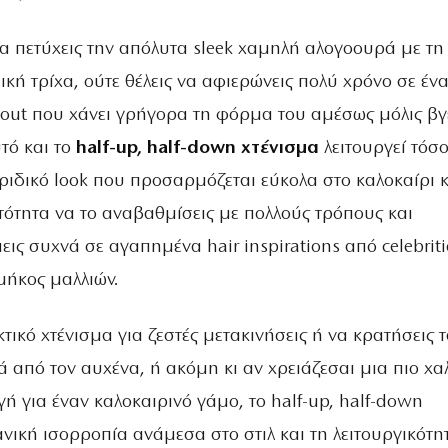
να πετύχεις την απόλυτα sleek χαμηλή αλογοουρά με τη
ή τρίχα, ούτε θέλεις να αφιερώνεις πολύ χρόνο σε έν
out που χάνει γρήγορα τη φόρμα του αμέσως μόλις βγ
υτό και το
half-up, half-down χτένισμα
λειτουργεί τόσ
βριδικό look που προσαρμόζεται εύκολα στο καλοκαίρι κ
τότητα να το αναβαθμίσεις με πολλούς τρόπους και
εις συχνά σε αγαπημένα hair inspirations από celebriti
 μήκος μαλλιών.
κτικό χτένισμα για ζεστές μετακινήσεις ή να κρατήσεις 
 από τον αυχένα, ή ακόμη κι αν χρειάζεσαι μια πιο χ
ή για έναν καλοκαιρινό γάμο, το half-up, half-down
νική ισορροπία ανάμεσα στο στιλ και τη λειτουργικότη