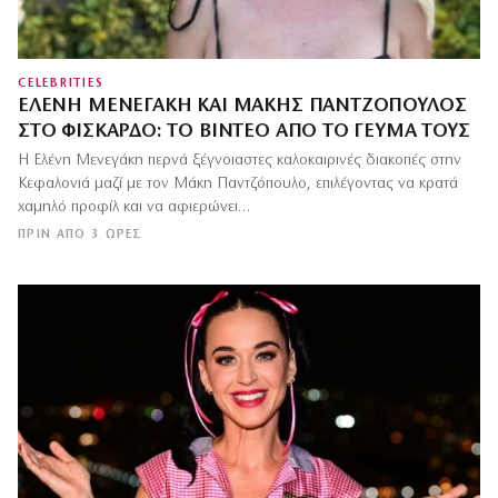
CELEBRITIES
ΕΛΈΝΗ ΜΕΝΕΓΆΚΗ ΚΑΙ ΜΆΚΗΣ ΠΑΝΤΖΌΠΟΥΛΟΣ
ΣΤΟ ΦΙΣΚΆΡΔΟ: ΤΟ ΒΊΝΤΕΟ ΑΠΌ ΤΟ ΓΕΎΜΑ ΤΟΥΣ
Η Ελένη Μενεγάκη περνά ξέγνοιαστες καλοκαιρινές διακοπές στην
Κεφαλονιά μαζί με τον Μάκη Παντζόπουλο, επιλέγοντας να κρατά
χαμηλό προφίλ και να αφιερώνει…
ΠΡΙΝ ΑΠΌ 3 ΏΡΕΣ