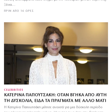
Ξένια.…
ΠΡΙΝ ΑΠΌ 16 ΏΡΕΣ
CELEBRITIES
ΚΑΤΕΡΊΝΑ ΠΑΠΟΥΤΣΆΚΗ: ΌΤΑΝ ΒΓΉΚΑ ΑΠΌ ΑΥΤΉ
ΤΗ ΔΥΣΚΟΛΊΑ, ΕΊΔΑ ΤΑ ΠΡΆΓΜΑΤΑ ΜΕ ΆΛΛΟ ΜΆΤΙ
Η Κατερίνα Παπουτσάκη μίλησε ανοιχτά για μια δύσκολη περίοδο