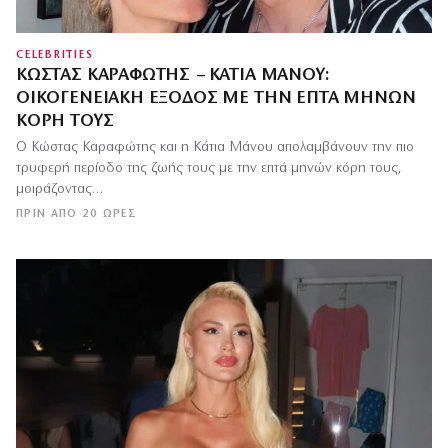
CELEBRITIES
ΚΏΣΤΑΣ ΚΑΡΑΦΏΤΗΣ – ΚΆΤΙΑ ΜΆΝΟΥ:
ΟΙΚΟΓΕΝΕΙΑΚΉ ΈΞΟΔΟΣ ΜΕ ΤΗΝ ΕΠΤΆ ΜΗΝΏΝ
ΚΌΡΗ ΤΟΥΣ
Ο Κώστας Καραφώτης και η Κάτια Μάνου απολαμβάνουν την πιο
τρυφερή περίοδο της ζωής τους με την επτά μηνών κόρη τους,
μοιράζοντας…
ΠΡΙΝ ΑΠΌ 20 ΏΡΕΣ