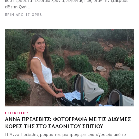
που πέρασε τα τελευταία χρόνια, λέγοντας πως όταν την ξεπέρασε
είδε τη ζωή…
ΠΡΙΝ ΑΠΌ 17 ΏΡΕΣ
CELEBRITIES
ΆΝΝΑ ΠΡΈΛΕΒΙΤΣ: ΦΩΤΟΓΡΑΦΊΑ ΜΕ ΤΙΣ ΔΊΔΥΜΕΣ
ΚΌΡΕΣ ΤΗΣ ΣΤΟ ΣΑΛΌΝΙ ΤΟΥ ΣΠΙΤΙΟΎ
Η Άννα Πρέλεβιτς μοιράστηκε μια τρυφερή φωτογραφία από το