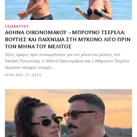
CELEBRITIES
ΑΘΗΝΆ ΟΙΚΟΝΟΜΆΚΟΥ – ΜΠΡΟΎΝΟ ΤΣΕΡΈΛΑ:
ΒΟΥΤΙΈΣ ΚΑΙ ΠΑΙΧΝΊΔΙΑ ΣΤΗ ΜΎΚΟΝΟ ΛΊΓΟ ΠΡΙΝ
ΤΟΝ ΜΉΝΑ ΤΟΥ ΜΈΛΙΤΟΣ
Λίγες ημέρες πριν αναχωρήσουν για τον μήνα του μέλιτος στη
Γαλλική Πολυνησία, η Αθηνά Οικονομάκου και ο Μπρούνο Τσερέλα
πέρασαν χαλαρές στιγμές…
ΠΡΙΝ ΑΠΌ 21 ΏΡΕΣ