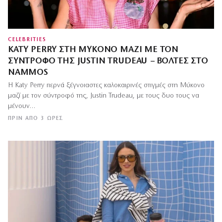
CELEBRITIES
KATY PERRY ΣΤΗ ΜΎΚΟΝΟ ΜΑΖΊ ΜΕ ΤΟΝ
ΣΎΝΤΡΟΦΌ ΤΗΣ JUSTIN TRUDEAU – ΒΌΛΤΕΣ ΣΤΟ
NAMMOS
Η Katy Perry περνά ξέγνοιαστες καλοκαιρινές στιγμές στη Μύκονο
μαζί με τον σύντροφό της, Justin Trudeau, με τους δυο τους να
μένουν…
ΠΡΙΝ ΑΠΌ 3 ΏΡΕΣ