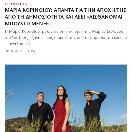
CELEBRITIES
ΜΑΡΊΑ ΚΟΡΙΝΘΊΟΥ: ΑΠΑΝΤΆ ΓΙΑ ΤΗΝ ΑΠΟΧΉ ΤΗΣ
ΑΠΌ ΤΗ ΔΗΜΟΣΙΌΤΗΤΑ ΚΑΙ ΛΈΕΙ «ΑΙΣΘΆΝΟΜΑΙ
ΜΠΟΥΧΤΙΣΜΈΝΗ»
Η Μαρία Κορινθίου, μιλώντας στην εκπομπή της Μαρίας Σολωμού
στο YouTube, εξήγησε πως η αποχή της από τη δημοσιότητα και από
επαγγελματικές…
ΠΡΙΝ ΑΠΌ 1 ΏΡΑ