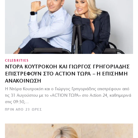
CELEBRITIES
ΝΤΌΡΑ ΚΟΥΤΡΟΚΌΗ ΚΑΙ ΓΙΏΡΓΟΣ ΓΡΗΓΟΡΙΆΔΗΣ
ΕΠΙΣΤΡΈΦΟΥΝ ΣΤΟ ACTION ΤΏΡΑ – Η ΕΠΊΣΗΜΗ
ΑΝΑΚΟΊΝΩΣΗ
Η Ντόρα Κουτροκόη και ο Γιώργος Γρηγοριάδης επιστρέφουν από
τις 31 Αυγούστου με το «ACTION ΤΩΡΑ» στο Action 24, καθημερινά
στις 09:50,…
ΠΡΙΝ ΑΠΌ 23 ΏΡΕΣ