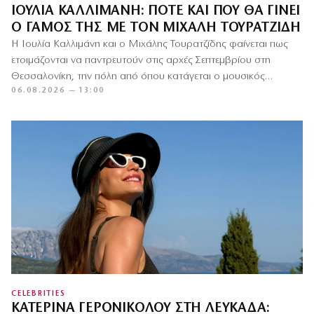
ΙΟΥΛΊΑ ΚΑΛΛΙΜΆΝΗ: ΠΌΤΕ ΚΑΙ ΠΟΎ ΘΑ ΓΊΝΕΙ
Ο ΓΆΜΟΣ ΤΗΣ ΜΕ ΤΟΝ ΜΙΧΆΛΗ ΤΟΥΡΑΤΖΊΔΗ
Η Ιουλία Καλλιμάνη και ο Μιχάλης Τουρατζίδης φαίνεται πως
ετοιμάζονται να παντρευτούν στις αρχές Σεπτεμβρίου στη
Θεσσαλονίκη, την πόλη από όπου κατάγεται ο μουσικός
06.08.2026 — 13:00
παραγωγός και…
CELEBRITIES
ΚΑΤΕΡΊΝΑ ΓΕΡΟΝΙΚΟΛΟΎ ΣΤΗ ΛΕΥΚΆΔΑ: