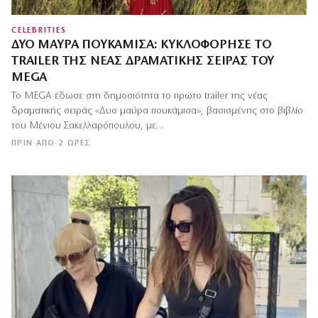
CELEBRITIES
ΔΎΟ ΜΑΎΡΑ ΠΟΥΚΆΜΙΣΑ: ΚΥΚΛΟΦΌΡΗΣΕ ΤΟ
TRAILER ΤΗΣ ΝΈΑΣ ΔΡΑΜΑΤΙΚΉΣ ΣΕΙΡΆΣ ΤΟΥ
MEGA
Το MEGA έδωσε στη δημοσιότητα το πρώτο trailer της νέας
δραματικής σειράς «Δυο μαύρα πουκάμισα», βασισμένης στο βιβλίο
του Μένιου Σακελλαρόπουλου, με…
ΠΡΙΝ ΑΠΌ 2 ΏΡΕΣ