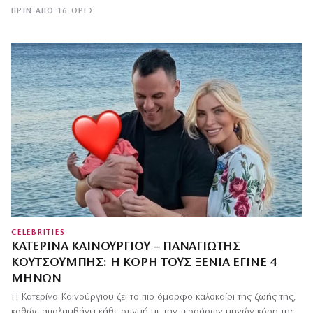
ΠΡΙΝ ΑΠΌ 16 ΏΡΕΣ
CELEBRITIES
ΚΑΤΕΡΊΝΑ ΚΑΙΝΟΎΡΓΙΟΥ – ΠΑΝΑΓΙΏΤΗΣ
ΚΟΥΤΣΟΥΜΠΉΣ: Η ΚΌΡΗ ΤΟΥΣ ΞΈΝΙΑ ΈΓΙΝΕ 4
ΜΗΝΏΝ
Η Κατερίνα Καινούργιου ζει το πιο όμορφο καλοκαίρι της ζωής της,
καθώς απολαμβάνει κάθε στιγμή με την τεσσάρων μηνών κόρη της,