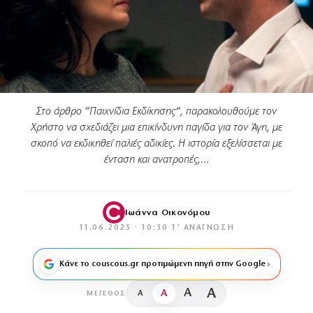
Στο άρθρο “Παιχνίδια Εκδίκησης“, παρακολουθούμε τον
Χρήστο να σχεδιάζει μια επικίνδυνη παγίδα για τον Άγη, με
σκοπό να εκδικηθεί παλιές αδικίες. Η ιστορία εξελίσσεται με
ένταση και ανατροπές,…
Ιωάννα Οικονόμου
11.06.2025 · 10:30
·
1′ ΑΝΆΓΝΩΣΗ
Κάνε το couscous.gr προτιμώμενη πηγή στην Google
A
A
A
A
ΜΈΓΕΘΟΣ