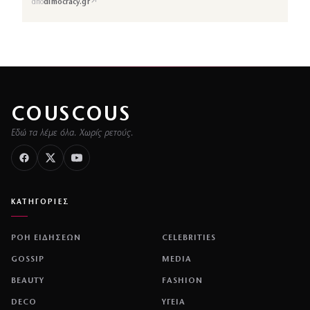
↗
από
dimocracy.gr
COUSCOUS
Εδώ τα λέμε όλα. Χωρίς ρετούς.
ΚΑΤΗΓΟΡΙΕΣ
ΡΟΗ ΕΙΔΗΣΕΩΝ
CELEBRITIES
GOSSIP
MEDIA
BEAUTY
FASHION
DECO
ΥΓΕΙΑ