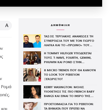
A
ΔΗΜΟΦΙΛΗ
ΤΑΣΟΣ ΤΕΡΓΙΑΚΗΣ ΑΝΑΝΕΩΣΕ ΤΗ
ΣΥΝΕΡΓΑΣΙΑ ΤΟΥ ΜΕ ΤΟΝ ΓΙΩΡΓΟ
ΛΙΑΓΚΑ ΚΑΙ ΤΟ «ΠΡΩΙΝΟ» ΤΟΥ
ων
ΑΝΤ1
Η TOMMY HILFIGER ΥΠΟΔΕΧΕΤΑΙ
υς
ΤΟΥΣ Τ-WAVE, FOURTH, GEMINI,
PHUWIN ΚΑΙ POND ΣΤΗΝ
ΟΙΚΟΓΕΝΕΙΑ ΤΟΥ BRAND
8 MICRO TRENDS ΠΟΥ ΘΑ ΚΑΝΟΥΝ
ΤΟ LOOK ΤΟΥ ΡΕΒΕΓΙΟΝ
ν
ΞΕΧΩΡΙΣΤΟ!
ς Ρομά
KERRY WASINGTON: ΜΟΛΙΣ
ΥΙΟΘΕΤΗΣΕ ΤΙΣ ΠΙΟ FRENCH BABY
οπές.
BANGS ΚΑΙ ΕΙΝΑΙ ΤΟ INSPO ΤΗΣ
ΧΡΟΝΙΑΣ
ΠΡΟΕΤΟΙΜΑΣΙΑ ΓΙΑ ΤΟ ΡΕΒΕΓΙΟΝ:
 και
ΤΑ ΒΗΜΑΤΑ ΠΟΥ ΠΡΕΠΕΙ ΝΑ