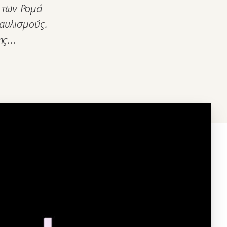
ς των Ρομά
ταυλισμούς.
νης…