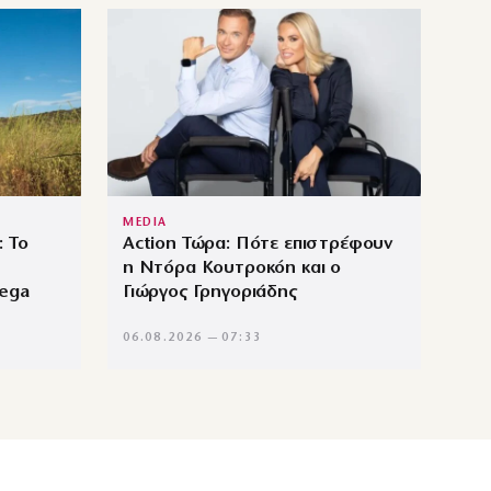
MEDIA
 Το
Action Τώρα: Πότε επιστρέφουν
η Ντόρα Κουτροκόη και ο
Mega
Γιώργος Γρηγοριάδης
06.08.2026 — 07:33