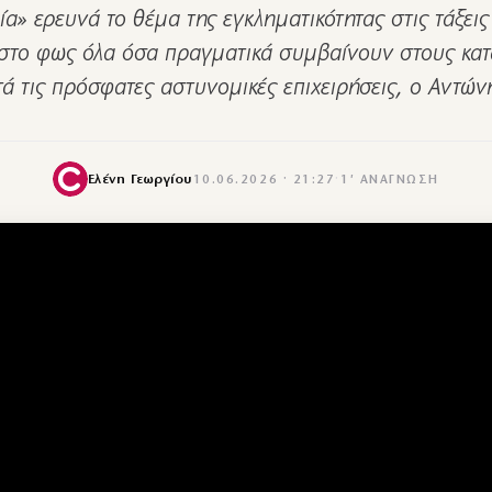
α» ερευνά το θέμα της εγκληματικότητας στις τάξει
 στο φως όλα όσα πραγματικά συμβαίνουν στους κα
ά τις πρόσφατες αστυνομικές επιχειρήσεις, ο Αντώ
Ελένη Γεωργίου
10.06.2026 · 21:27
·
1′ ΑΝΆΓΝΩΣΗ