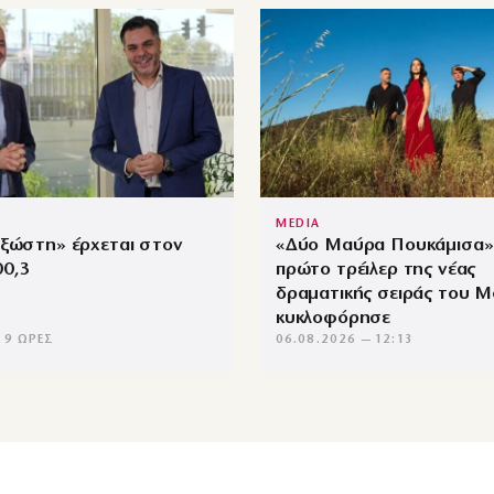
MEDIA
Εξώστη» έρχεται στον
«Δύο Μαύρα Πουκάμισα»:
00,3
πρώτο τρέιλερ της νέας
δραματικής σειράς του 
κυκλοφόρησε
 9 ΏΡΕΣ
06.08.2026 — 12:13