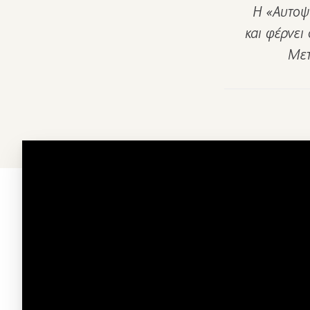
Η «Αυτοψί
και φέρνει
Μετ