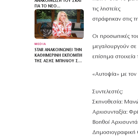
ΑΝΑΚΟΊΝΩΣΗ ΤΟΥ ΣΚΑΪ
ΓΙΑ ΤΟ ΝΈΟ
τις ληστείες
ΤΗΛΕΠΑΙΧΝΊΔΙ ΜΕ ΤΟΝ
ΓΙΆΝΝΗ ΤΣΙΜΙΤΣΈΛΗ
στράφηκαν στις τ
Οι προσωπικές το
MEDIA
μεγαλουργούν σε 
STAR ΑΝΑΚΟΙΝΏΝΕΙ ΤΗΝ
ΚΑΘΗΜΕΡΙΝΉ ΕΚΠΟΜΠΉ
επίσημα στοιχεία 
ΤΗΣ ΆΣΗΣ ΜΠΉΛΙΟΥ ΣΤΟ
«STARS SYSTEM»
«Αυτοψία» με τον 
Συντελεστές:
Σκηνοθεσία: Μαν
Αρχισυνταξία: Φρ
Βοηθοί Αρχισυντά
Δημοσιογραφική Ο