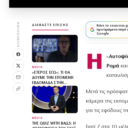
ΚΟΙΝΟΠΟΊΗΣΗ
ΔΙΑΒΆΣΤΕ ΕΠΊΣΗΣ
Κάνε το couscous.g
προτιμώμενη πηγή 
Google
Η
«
Αυτοψί
Ρομά
και
MEDIA
«ΈΤΕΡΟΣ ΕΓΏ»: ΤΙ ΘΑ
καταυλισ
ΔΟΎΜΕ ΤΗΝ ΕΠΌΜΕΝΗ
ΕΒΔΟΜΆΔΑ ΣΤΗΝ
ΑΣΤΥΝΟΜΙΚΉ ΣΕΙΡΆ
Μετά τις πρόσφατε
ΜΥΣΤΗΡΊΟΥ
κάμερα της εκπομ
για τις εφόδους τ
MEDIA
THE QUIZ WITH BALLS: Η
Γιατί 7 στα 10 μέ