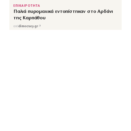
ΕΠΙΚΑΙΡΟΤΗΤΑ
Παλιά πυρομαχικά εντοπίστηκαν στο Αρδάνι
της Καρπάθου
↗
από
dimocracy.gr
COUSCOUS
Εδώ τα λέμε όλα. Χωρίς ρετούς.
ΚΑΤΗΓΟΡΙΕΣ
ΡΟΗ ΕΙΔΗΣΕΩΝ
CELEBRITIES