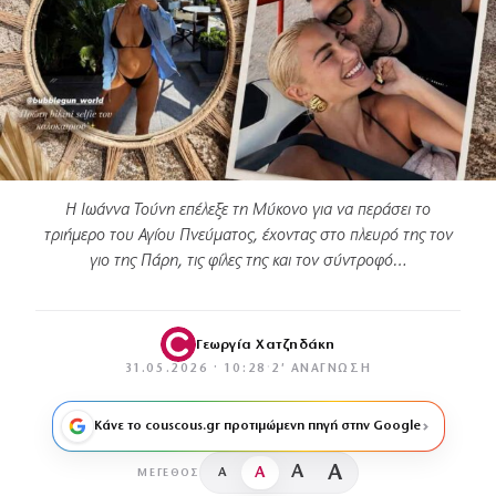
Η Ιωάννα Τούνη επέλεξε τη Μύκονο για να περάσει το
τριήμερο του Αγίου Πνεύματος, έχοντας στο πλευρό της τον
γιο της Πάρη, τις φίλες της και τον σύντροφό…
Γεωργία Χατζηδάκη
31.05.2026 · 10:28
·
2′ ΑΝΆΓΝΩΣΗ
Κάνε το couscous.gr προτιμώμενη πηγή στην Google
A
A
A
A
ΜΈΓΕΘΟΣ