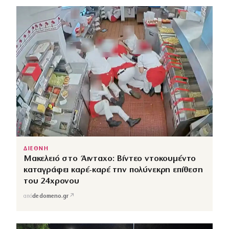
ΔΙΕΘΝΗ
Μακελειό στο Άινταχο: Βίντεο ντοκουμέντο
καταγράφει καρέ-καρέ την πολύνεκρη επίθεση
του 24χρονου
↗
από
dedomeno.gr