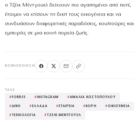
ο Τζέικ Μέντγουελ δείχνουν πιο αγαπημένοι από ποτέ,
έτοιμοι να χτίσουν τη δική τους οικογένεια και να
συνδυάσουν διαφορετικές παραδόσεις, κουλτούρες και
εμπειρίες σε μια κοινή πορεία ζωής.
ΚΟΙΝΟΠΟΊΗΣΗ
TAGS
#
FORBES
#
INSTAGRAM
#
ΑΜΑΛΙΑ ΚΩΣΤΟΠΟΥΛΟΥ
#
ΔΙΚΗ
#
ΕΛΛΑΔΑ
#
ΕΤΑΙΡΕΙΑ
#
ΚΟΡΗ
#
ΟΙΚΟΓΕΝΕΙΑ
#
ΤΕΧΝΟΛΟΓΙΑ
#
ΤΖΕΙΚ ΜΕΝΤΓΟΥΕΛ