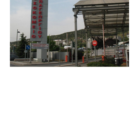
ΕΠΙΚΑΙΡΟΤΗΤΑ
Σοβαρό τροχαίο στη Χαλκιδική: Στο
νοσοκομείο «Παπαγεωργίου» δικυκλιστής
μετά από σύγκρουση
↗
από
dimocracy.gr