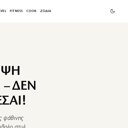
AVEL
FITNESS
COOK
ΖΩΔΙΑ
ΜΨΗ
 – ΔΕΝ
ΣΑΙ!
ης ψάθινης
μβολο στυλ