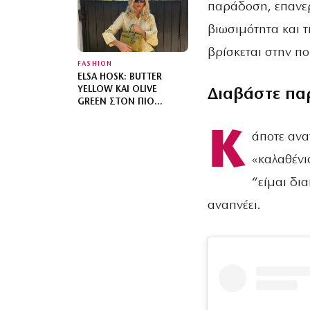
παράδοση, επανε
βιωσιμότητα και τ
βρίσκεται στην πο
FASHION
ELSA HOSK: BUTTER
YELLOW ΚΑΙ OLIVE
Διαβάστε πα
GREEN ΣΤΟΝ ΠΙΟ
SOPHISTICATED
ΧΡΩΜΑΤΙΚΌ
Κ
άποτε ανα
ΣΥΝΔΥΑΣΜΌ ΜΕ MIX N’
MATCH ΜΟΤΊΒΑ
«καλαθένι
“είμαι δια
αναπνέει.