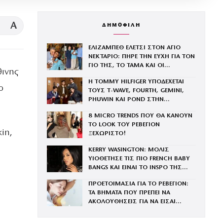
A
ΔΗΜΟΦΙΛΗ
ΕΛΙΖΑΜΠΕΘ ΕΛΕΤΣΙ ΣΤΟΝ ΑΓΙΟ
ΝΕΚΤΑΡΙΟ: ΠΗΡΕ ΤΗΝ ΕΥΧΗ ΓΙΑ ΤΟΝ
ΓΙΟ ΤΗΣ, ΤΟ ΤΑΜΑ ΚΑΙ ΟΙ
θινης
ΠΡΟΣΕΥΧΕΣ ΣΤΟΝ ΤΑΦΟ ΤΟΥ
Η TOMMY HILFIGER ΥΠΟΔΕΧΕΤΑΙ
ΑΓΙΟΥ
ο
ΤΟΥΣ Τ-WAVE, FOURTH, GEMINI,
PHUWIN ΚΑΙ POND ΣΤΗΝ
ΟΙΚΟΓΕΝΕΙΑ ΤΟΥ BRAND
8 MICRO TRENDS ΠΟΥ ΘΑ ΚΑΝΟΥΝ
ΤΟ LOOK ΤΟΥ ΡΕΒΕΓΙΟΝ
in,
ΞΕΧΩΡΙΣΤΟ!
KERRY WASINGTON: ΜΟΛΙΣ
ΥΙΟΘΕΤΗΣΕ ΤΙΣ ΠΙΟ FRENCH BABY
BANGS ΚΑΙ ΕΙΝΑΙ ΤΟ INSPO ΤΗΣ
ΧΡΟΝΙΑΣ
ΠΡΟΕΤΟΙΜΑΣΙΑ ΓΙΑ ΤΟ ΡΕΒΕΓΙΟΝ:
ΤΑ ΒΗΜΑΤΑ ΠΟΥ ΠΡΕΠΕΙ ΝΑ
ΑΚΟΛΟΥΘΗΣΕΙΣ ΓΙΑ ΝΑ ΕΙΣΑΙ
ΕΝΤΥΠΩΣΙΑΚΗ ΤΗΝ ΠΙΟ ΛΑΜΠΕΡΗ
ΒΡΑΔΙΑ ΤΟΥ ΧΡΟΝΟΥ