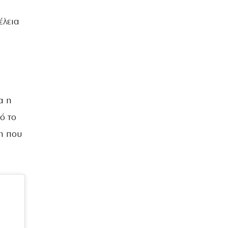
έλεια
α η
ό το
λη που