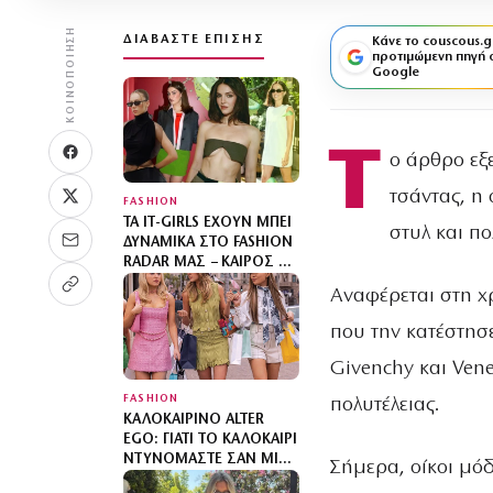
ΚΟΙΝΟΠΟΊΗΣΗ
ΔΙΑΒΆΣΤΕ ΕΠΊΣΗΣ
Κάνε το couscous.g
προτιμώμενη πηγή 
Google
Τ
ο άρθρο εξ
τσάντας, η 
FASHION
ΤΑ IT-GIRLS ΈΧΟΥΝ ΜΠΕΙ
στυλ και πο
ΔΥΝΑΜΙΚΆ ΣΤΟ FASHION
RADAR ΜΑΣ – ΚΑΙΡΌΣ ΝΑ
ΤΙΣ ΓΝΩΡΊΣΕΙΣ
Αναφέρεται στη χ
που την κατέστησε
Givenchy και Ven
FASHION
πολυτέλειας.
ΚΑΛΟΚΑΙΡΙΝΌ ALTER
EGO: ΓΙΑΤΊ ΤΟ ΚΑΛΟΚΑΊΡΙ
ΝΤΥΝΌΜΑΣΤΕ ΣΑΝ ΜΙΑ
Σήμερα, οίκοι μόδ
«ΆΛΛΗ»;