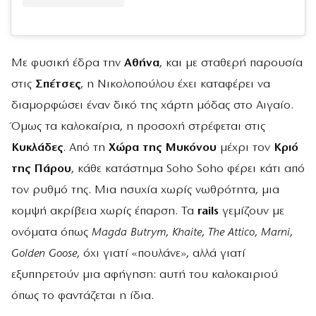
Με φυσική έδρα την
Αθήνα
, και με σταθερή παρουσία
στις
Σπέτσες
, η Νικολοπούλου έχει καταφέρει να
διαμορφώσει έναν δικό της χάρτη μόδας στο Αιγαίο.
Όμως τα καλοκαίρια, η προσοχή στρέφεται στις
Κυκλάδες
. Από τη
Χώρα της Μυκόνου
μέχρι τον
Κριό
της Πάρου
, κάθε κατάστημα Soho Soho φέρει κάτι από
τον ρυθμό της. Μια ησυχία χωρίς νωθρότητα, μια
κομψή ακρίβεια χωρίς έπαρση. Τα
rails
γεμίζουν με
ονόματα όπως
Magda Butrym
,
Khaite
,
The Attico
,
Marni
,
Golden Goose
, όχι γιατί «πουλάνε», αλλά γιατί
εξυπηρετούν μια αφήγηση: αυτή του καλοκαιριού
όπως το φαντάζεται η ίδια.