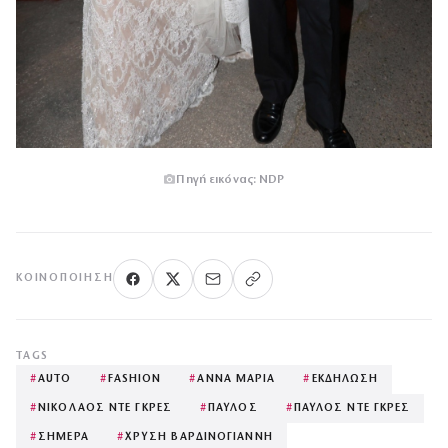
Πηγή εικόνας: NDP
ΚΟΙΝΟΠΟΊΗΣΗ
TAGS
#
AUTO
#
FASHION
#
ΑΝΝΑ ΜΑΡΙΑ
#
ΕΚΔΗΛΩΣΗ
#
ΝΙΚΟΛΑΟΣ ΝΤΕ ΓΚΡΕΣ
#
ΠΑΥΛΟΣ
#
ΠΑΥΛΟΣ ΝΤΕ ΓΚΡΕΣ
#
ΣΗΜΕΡΑ
#
ΧΡΥΣΗ ΒΑΡΔΙΝΟΓΙΑΝΝΗ