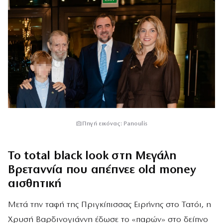
Πηγή εικόνας: Panoulis
Το total black look στη Μεγάλη
Βρεταννία που απέπνεε old money
αισθητική
Μετά την ταφή της Πριγκίπισσας Ειρήνης στο Τατόι, η
Χρυσή Βαρδινογιάννη έδωσε το «παρών» στο δείπνο