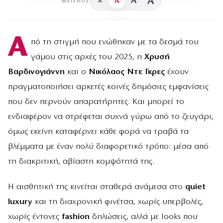
A
A
A
A
ΜΈΓΕΘΟΣ
Α
πό τη στιγμή που ενώθηκαν με τα δεσμά του
γάμου στις αρχές του 2025, η
Χρυσή
Βαρδινογιάννη
και ο
Νικόλαος Ντε Γκρες
έχουν
πραγματοποιήσει αρκετές κοινές δημόσιες εμφανίσεις
που δεν περνούν απαρατήρητες. Και μπορεί το
ενδιαφέρον να στρέφεται συχνά γύρω από το ζευγάρι,
όμως εκείνη καταφέρνει κάθε φορά να τραβά τα
βλέμματα με έναν πολύ διαφορετικό τρόπο: μέσα από
τη διακριτική, αβίαστη κομψότητά της.
Η αισθητική της κινείται σταθερά ανάμεσα στο
quiet
luxury
και τη διαχρονική φινέτσα, χωρίς υπερβολές,
χωρίς έντονες
fashion
δηλώσεις, αλλά με looks που