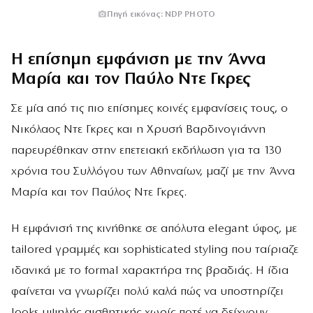
Πηγή εικόνας: NDP PHOTO
Η επίσημη εμφάνιση με την Άννα
Μαρία και τον Παύλο Ντε Γκρες
Σε μία από τις πιο επίσημες κοινές εμφανίσεις τους, ο
Νικόλαος Ντε Γκρες και η Χρυσή Βαρδινογιάννη
παρευρέθηκαν στην επετειακή εκδήλωση για τα 130
χρόνια του Συλλόγου των Αθηναίων, μαζί με την Άννα
Μαρία και τον Παύλος Ντε Γκρες.
Η εμφάνισή της κινήθηκε σε απόλυτα elegant ύφος, με
tailored γραμμές και sophisticated styling που ταίριαζε
ιδανικά με το formal χαρακτήρα της βραδιάς. Η ίδια
φαίνεται να γνωρίζει πολύ καλά πώς να υποστηρίζει
looks υψηλής αισθητικής χωρίς ποτέ να δείχνουν