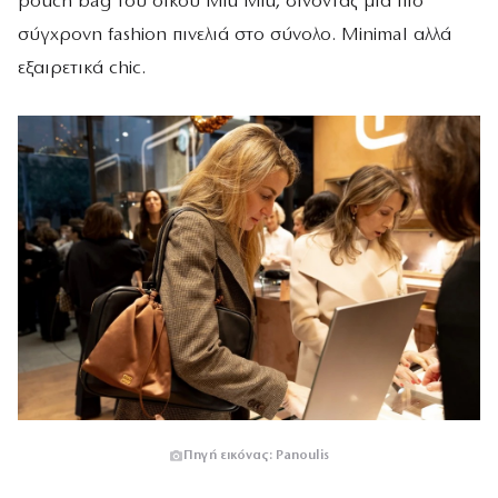
pouch bag του οίκου Miu Miu, δίνοντας μια πιο
σύγχρονη fashion πινελιά στο σύνολο. Minimal αλλά
εξαιρετικά chic.
Πηγή εικόνας: Panoulis