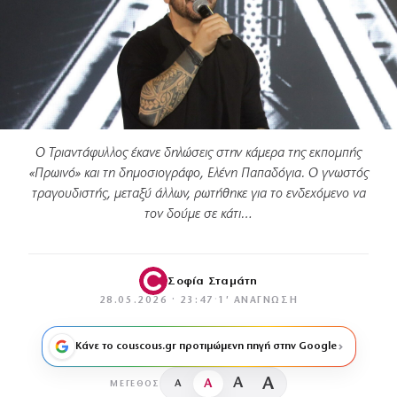
Ο Τριαντάφυλλος έκανε δηλώσεις στην κάμερα της εκπομπής
«Πρωινό» και τη δημοσιογράφο, Ελένη Παπαδόγια. Ο γνωστός
τραγουδιστής, μεταξύ άλλων, ρωτήθηκε για το ενδεχόμενο να
τον δούμε σε κάτι…
Σοφία Σταμάτη
28.05.2026 · 23:47
·
1′ ΑΝΆΓΝΩΣΗ
Κάνε το couscous.gr προτιμώμενη πηγή στην Google
A
A
A
A
ΜΈΓΕΘΟΣ