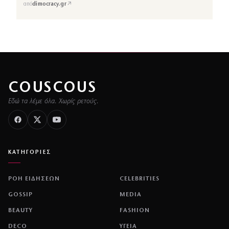
↗
από
dimocracy.gr
COUSCOUS
Εδώ τα λέμε όλα. Χωρίς ρετούς.
ΚΑΤΗΓΟΡΙΕΣ
ΡΟΗ ΕΙΔΗΣΕΩΝ
CELEBRITIES
GOSSIP
MEDIA
BEAUTY
FASHION
DECO
ΥΓΕΙΑ