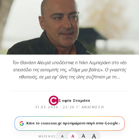
Τον Θανάση Αλευρά υποδέχτηκε η Νίκη Λυμπεράκη στο νέο
επεισόδιο της εκπομπής της, «Πάμε μια βόλτα;». Ο γνωστός
ηθοποιός, σε μια εφ’ όλης της ύλης συζήτηση με τη…
Σοφία Σταμάτη
31.05.2026 · 22:26
·
1′ ΑΝΆΓΝΩΣΗ
Κάνε το couscous.gr προτιμώμενη πηγή στην Google
A
A
A
A
ΜΈΓΕΘΟΣ