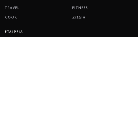
TRAVEL
FITNESS
COOK
ΖΩΔΙΑ
ΕΤΑΙΡΕΙΑ
ΤΑΥΤΟΤΗΤΑ
ΠΟΛΙΤΙΚΉ COOKIES
ΌΡΟΙ ΧΡΉΣΗΣ
ΕΠΙΚΟΙΝΩΝΙΑ
ΔΙΑΦΗΜΙΣΗ
ΕΠΙΚΟΙΝΩΝΙΑ
NETWORK
COUSCOUS
ΔΕΔΟΜΕΝΟ