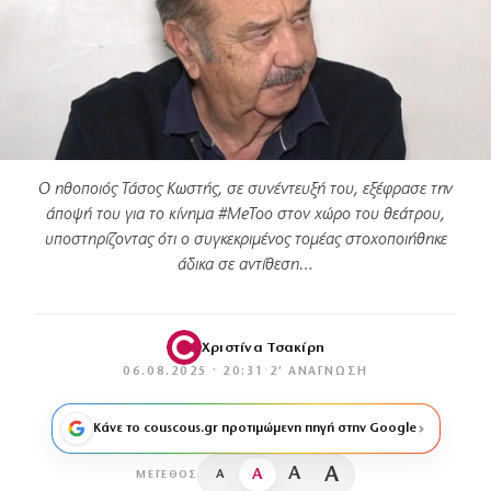
Ο ηθοποιός Τάσος Κωστής, σε συνέντευξή του, εξέφρασε την
άποψή του για το κίνημα #MeToo στον χώρο του θεάτρου,
υποστηρίζοντας ότι ο συγκεκριμένος τομέας στοχοποιήθηκε
άδικα σε αντίθεση…
Χριστίνα Τσακίρη
06.08.2025 · 20:31
·
2′ ΑΝΆΓΝΩΣΗ
Κάνε το couscous.gr προτιμώμενη πηγή στην Google
A
A
A
A
ΜΈΓΕΘΟΣ