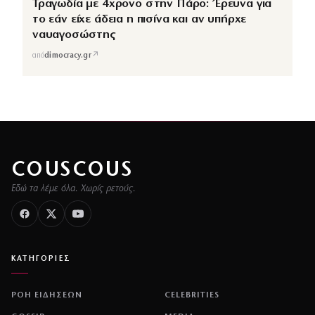
Τραγωδία με 4χρονο στην Πάρο: Έρευνα για
το εάν είχε άδεια η πισίνα και αν υπήρχε
ναυαγοσώστης
↗
από
dimocracy.gr
COUSCOUS
Εδώ τα λέμε όλα. Χωρίς ρετούς.
ΚΑΤΗΓΟΡΙΕΣ
ΡΟΗ ΕΙΔΗΣΕΩΝ
CELEBRITIES