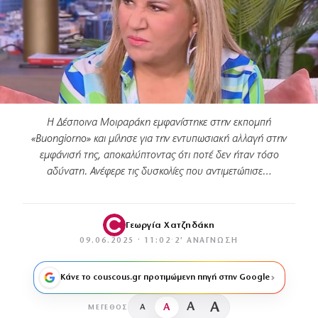
Η Δέσποινα Μοιραράκη εμφανίστηκε στην εκπομπή
«Buongiorno» και μίλησε για την εντυπωσιακή αλλαγή στην
εμφάνισή της, αποκαλύπτοντας ότι ποτέ δεν ήταν τόσο
αδύνατη. Ανέφερε τις δυσκολίες που αντιμετώπισε…
Γεωργία Χατζηδάκη
09.06.2025 · 11:02
·
2′ ΑΝΆΓΝΩΣΗ
Κάνε το couscous.gr προτιμώμενη πηγή στην Google
A
A
A
A
ΜΈΓΕΘΟΣ