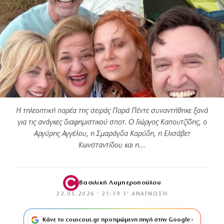
Η τηλεοπτική παρέα της σειράς Παρά Πέντε συναντήθηκε ξανά
για τις ανάγκες διαφημιστικού σποτ. Ο Γιώργος Καπουτζίδης, ο
Αργύρης Αγγέλου, η Σμαράγδα Καρύδη, η Ελισάβετ
Κωνσταντίδου και η…
Βασιλική Λυμπεροπούλου
22.05.2026 · 21:19
·
1′ ΑΝΆΓΝΩΣΗ
Κάνε το couscous.gr προτιμώμενη πηγή στην Google