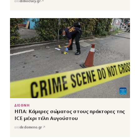
↗
από
dimocracy.gr
ΔΙΕΘΝΗ
ΗΠΑ: Κάμερες σώματος στους πράκτορες της
ICE μέχρι τέλη Αυγούστου
↗
από
dedomeno.gr