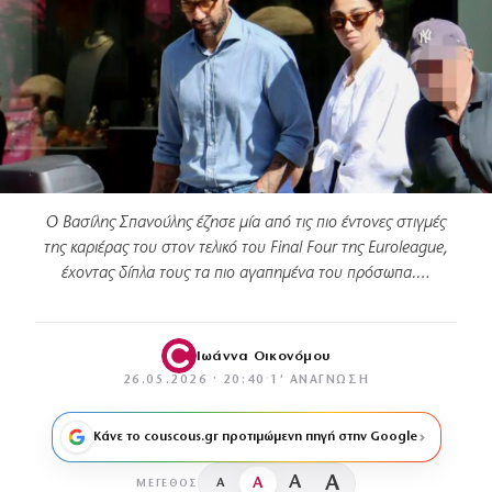
Ο Βασίλης Σπανούλης έζησε μία από τις πιο έντονες στιγμές
της καριέρας του στον τελικό του Final Four της Euroleague,
έχοντας δίπλα τους τα πιο αγαπημένα του πρόσωπα.…
Ιωάννα Οικονόμου
26.05.2026 · 20:40
·
1′ ΑΝΆΓΝΩΣΗ
Κάνε το couscous.gr προτιμώμενη πηγή στην Google
A
A
A
A
ΜΈΓΕΘΟΣ