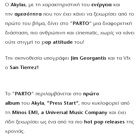
Ο
Akylas
, με τη χαρακτηριστική του
ενέργεια
και
την
αμεσότητα
που τον έχει κάνει να ξεχωρίσει από το
πρώτο του βήμα, δίνει στο “
PARTO
” μια διαφορετική
διάσταση, πιο ανθρώπινη και cinematic, χωρίς να χάνει
ούτε στιγμή το p
op attitude
του!
Την σκηνοθεσία υπογράφει
Jim Georgantis
και τα Vfx
ο
San Tierrez!
Το “
PARTO
” περιλαμβάνεται στο
πρώτο
album
του
Akyla
,
“Press Start”
, που κυκλοφορεί από
τη
Minos EMI, a Universal Music Company
και έχει
ήδη ξεχωρίσει ως ένα από τα πιο
hot pop releases
της
χρονιάς.