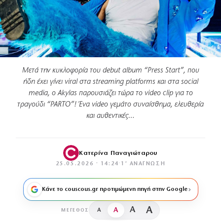
Μετά την κυκλοφορία του debut album “Press Start”, που
ήδη έχει γίνει viral στα streaming platforms και στα social
media, ο Akylas παρουσιάζει τώρα το video clip για το
τραγούδι “PARTO”! Ένα video γεμάτο συναίσθημα, ελευθερία
και αυθεντικές…
Κατερίνα Παναγιώταρου
25.05.2026 · 14:24
·
1′ ΑΝΆΓΝΩΣΗ
Κάνε το couscous.gr προτιμώμενη πηγή στην Google
A
A
A
A
ΜΈΓΕΘΟΣ