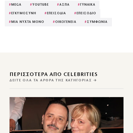
#
MEGA
#
YOUTUBE
#
ΑΣΠΑ
#
ΓΥΝΑΙΚΑ
#
ΕΓΚΥΜΟΣΥΝΗ
#
ΕΠΕΙΣΟΔΙΑ
#
ΕΠΕΙΣΟΔΙΟ
#
ΜΙΑ ΝΥΧΤΑ ΜΟΝΟ
#
ΟΙΚΟΓΕΝΕΙΑ
#
ΣΥΜΦΩΝΙΑ
ΠΕΡΙΣΣΌΤΕΡΑ ΑΠΌ CELEBRITIES
ΔΕΊΤΕ ΌΛΑ ΤΑ ΆΡΘΡΑ ΤΗΣ ΚΑΤΗΓΟΡΊΑΣ →