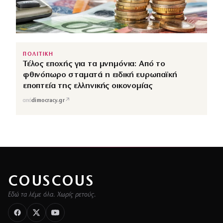
ΠΟΛΙΤΙΚΗ
Τέλος εποχής για τα μνημόνια: Από το
φθινόπωρο σταματά η ειδική ευρωπαϊκή
εποπτεία της ελληνικής οικονομίας
↗
από
dimocracy.gr
COUSCOUS
Εδώ τα λέμε όλα. Χωρίς ρετούς.