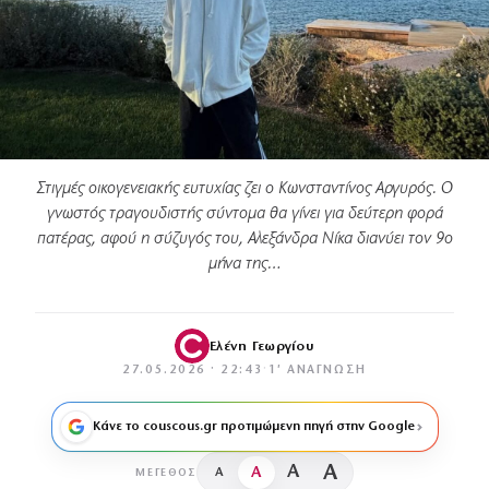
Στιγμές οικογενειακής ευτυχίας ζει ο Κωνσταντίνος Αργυρός. Ο
γνωστός τραγουδιστής σύντομα θα γίνει για δεύτερη φορά
πατέρας, αφού η σύζυγός του, Αλεξάνδρα Νίκα διανύει τον 9ο
μήνα της…
Ελένη Γεωργίου
27.05.2026 · 22:43
·
1′ ΑΝΆΓΝΩΣΗ
Κάνε το couscous.gr προτιμώμενη πηγή στην Google
A
A
A
A
ΜΈΓΕΘΟΣ